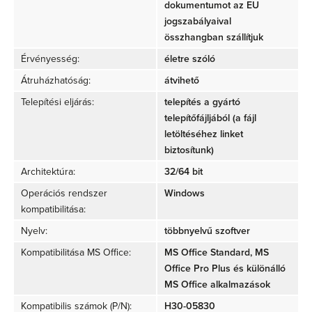
dokumentumot az EU
jogszabályaival
összhangban szállítjuk
Érvényesség:
életre szóló
Átruházhatóság:
átvihető
Telepítési eljárás:
telepítés a gyártó
telepítőfájljából (a fájl
letöltéséhez linket
biztosítunk)
Architektúra:
32/64 bit
Operációs rendszer
Windows
kompatibilitása:
Nyelv:
többnyelvű szoftver
Kompatibilitása MS Office:
MS Office Standard, MS
Office Pro Plus és különálló
MS Office alkalmazások
Kompatibilis számok (P/N)
:
H30-05830