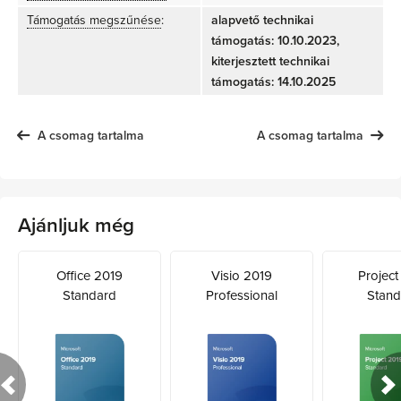
Támogatás megszűnése
:
alapvető technikai
támogatás: 10.10.2023,
kiterjesztett technikai
támogatás: 14.10.2025
A csomag tartalma
A csomag tartalma
Ajánljuk még
Office 2019
Visio 2019
Project
Standard
Professional
Stand