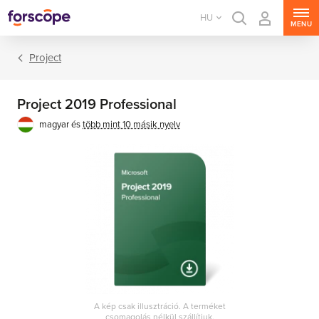
HU
MENU
Project
Project 2019 Professional
magyar és
több mint 10 másik nyelv
Office csomagok
Office alkalmazások
A kép csak illusztráció. A terméket
csomagolás nélkül szállítjuk.