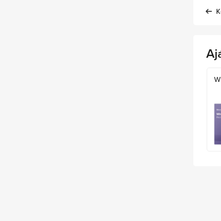
K
Aj
W