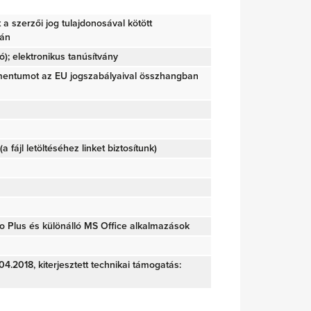
tt a szerzői jog tulajdonosával kötött
ján
); elektronikus tanúsítvány
mentumot az EU jogszabályaival összhangban
(a fájl letöltéséhez linket biztosítunk)
o Plus és különálló MS Office alkalmazások
04.2018, kiterjesztett technikai támogatás: