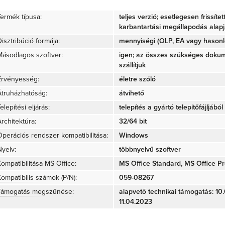
Termék típusa:
teljes verzió; esetlegesen frissíte
karbantartási megállapodás alap
isztribúció formája:
mennyiségi (OLP, EA vagy hasonló
Másodlagos szoftver:
igen; az összes szükséges doku
szállítjuk
Érvényesség:
életre szóló
Átruházhatóság:
átvihető
elepítési eljárás:
telepítés a gyártó telepítőfájljából 
rchitektúra:
32/64 bit
Operációs rendszer kompatibilitása:
Windows
Nyelv:
többnyelvű szoftver
Kompatibilitása MS Office:
MS Office Standard, MS Office Pr
Kompatibilis számok (P/N)
:
059-08267
Támogatás megszűnése
:
alapvető technikai támogatás: 10.
11.04.2023