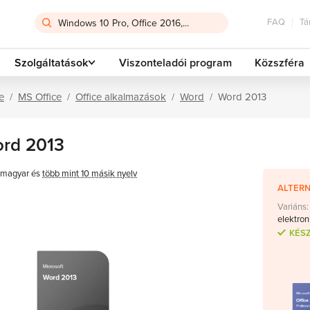
FAQ
Tá
Szolgáltatások
Viszonteladói program
Közszféra
e
MS Office
Office alkalmazások
Word
Word 2013
rd 2013
magyar és
több mint 10 másik nyelv
ALTERN
Variáns:
elektron
KÉS