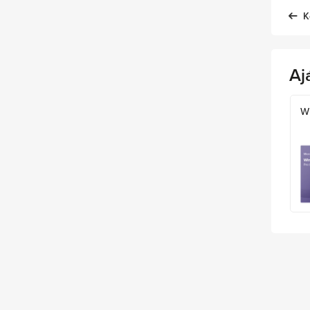
K
Aj
W