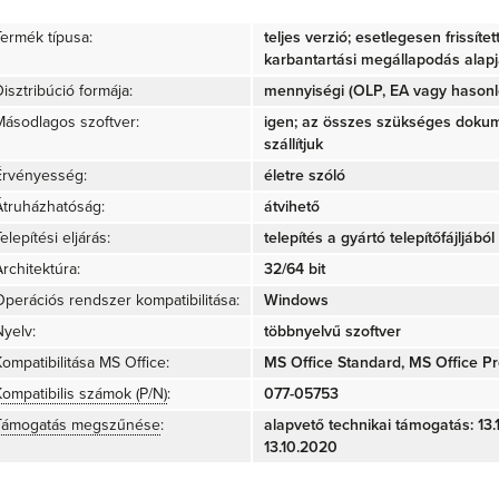
Termék típusa:
teljes verzió; esetlegesen frissíte
karbantartási megállapodás alap
isztribúció formája:
mennyiségi (OLP, EA vagy hasonló
Másodlagos szoftver:
igen; az összes szükséges doku
szállítjuk
Érvényesség:
életre szóló
Átruházhatóság:
átvihető
elepítési eljárás:
telepítés a gyártó telepítőfájljából 
rchitektúra:
32/64 bit
Operációs rendszer kompatibilitása:
Windows
Nyelv:
többnyelvű szoftver
Kompatibilitása MS Office:
MS Office Standard, MS Office Pr
Kompatibilis számok (P/N)
:
077-05753
Támogatás megszűnése
:
alapvető technikai támogatás: 13.1
13.10.2020