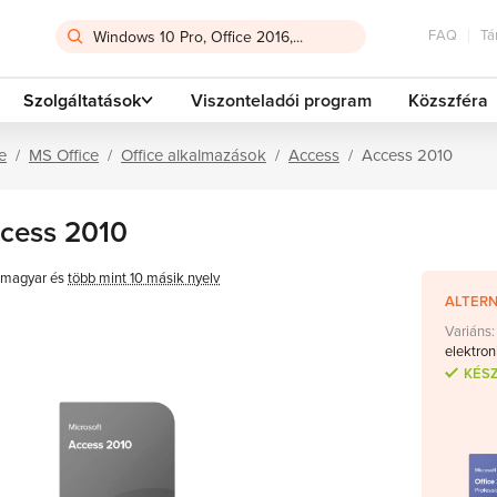
FAQ
Tá
Szolgáltatások
Viszonteladói program
Közszféra
e
MS Office
Office alkalmazások
Access
Access 2010
cess 2010
magyar és
több mint 10 másik nyelv
ALTERN
Variáns:
elektron
KÉS