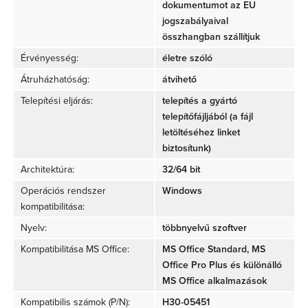
dokumentumot az EU
jogszabályaival
összhangban szállítjuk
Érvényesség:
életre szóló
Átruházhatóság:
átvihető
Telepítési eljárás:
telepítés a gyártó
telepítőfájljából (a fájl
letöltéséhez linket
biztosítunk)
Architektúra:
32/64 bit
Operációs rendszer
Windows
kompatibilitása:
Nyelv:
többnyelvű szoftver
Kompatibilitása MS Office:
MS Office Standard, MS
Office Pro Plus és különálló
MS Office alkalmazások
Kompatibilis számok (P/N)
:
H30-05451