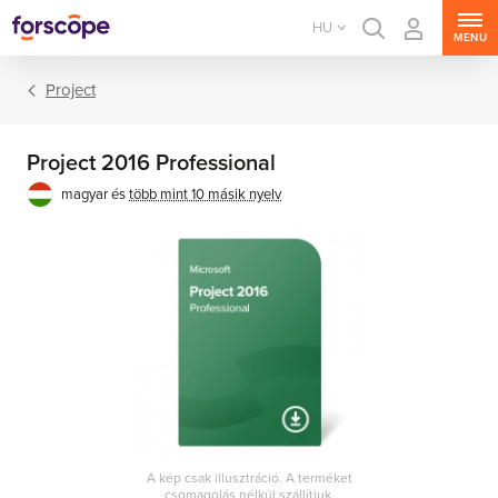
HU
MENU
Project
Project 2016 Professional
magyar és
több mint 10 másik nyelv
Office csomagok
Office alkalmazások
A kép csak illusztráció. A terméket
csomagolás nélkül szállítjuk.