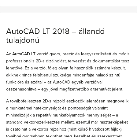
AutoCAD LT 2018 – állandó
tulajdonú
Az
AutoCAD LT
verzió gyors, precíz és leegyszerűsített és mégis
professzionális 2D-s dizájnolást, tervezést és dokumentálást tesz
lehetővé. Ez a verzió, főleg olyan felhasználók számára készült,
akiknek nincs feltétlenül szüksége mindenfajta haladó szintű
funkcióra és ezáltal – az AutoCAD egyéb verzióival
összehasonlítva – egy jóval megfizethetőbb alternatívát jelent.
A továbbfejlesztett 2D-s rajzoló eszközök jelentősen megnövelik
a munkatársai hatékonyságát és pontosságát valamint
minimalizálják a repetitív munkafolyamatok mennyiségét – a
standard vektor-szerkesztés mellett, ezentúl már raszterképeket
is csatolhat a vektoros rajzaihoz (mint külső hivatkozott fájlok),
továbbá gyorsabban tekinthet meg, kezelhet és szerkeszthet