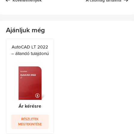
Követelmények
A csomag tartalma
Ajánljuk még
AutoCAD LT 2022
– állandó tulajdonú
Ár kérésre
RÉSZLETEK
MEGTEKINTÉSE