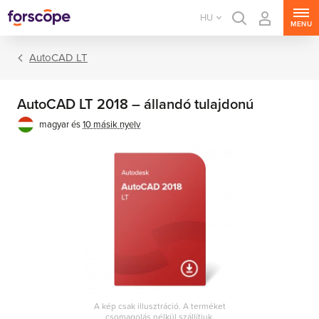
HU
MENU
AutoCAD LT
AutoCAD LT 2018 – állandó tulajdonú
magyar és
10 másik nyelv
A kép csak illusztráció. A terméket
csomagolás nélkül szállítjuk.