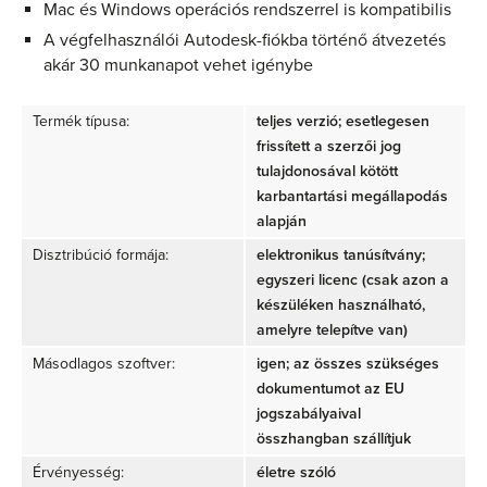
Mac és Windows operációs rendszerrel is kompatibilis
A végfelhasználói Autodesk-fiókba történő átvezetés
akár 30 munkanapot vehet igénybe
Termék típusa:
teljes verzió; esetlegesen
frissített a szerzői jog
tulajdonosával kötött
karbantartási megállapodás
alapján
Disztribúció formája:
elektronikus tanúsítvány;
egyszeri licenc (csak azon a
készüléken használható,
amelyre telepítve van)
Másodlagos szoftver:
igen; az összes szükséges
dokumentumot az EU
jogszabályaival
összhangban szállítjuk
Érvényesség:
életre szóló