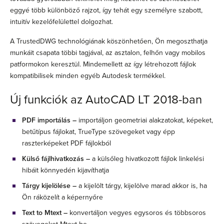
eggyé több különböző rajzot, így tehát egy személyre szabott,
intuitív kezelőfelülettel dolgozhat.
A TrustedDWG technológiának köszönhetően, Ön megoszthatja
munkáit csapata többi tagjával, az asztalon, felhőn vagy mobilos
patformokon keresztül. Mindemellett az így létrehozott fájlok
kompatibilisek minden egyéb Autodesk termékkel.
Új funkciók az AutoCAD LT 2018-ban
PDF importálás
–
importáljon geometriai alakzatokat, képeket,
betűtípus fájlokat, TrueType szövegeket vagy épp
raszterképeket PDF fájlokból
Külső fájlhivatkozás
–
a külsőleg hivatkozott fájlok linkelési
hibáit könnyedén kijavíthatja
Tárgy kijelölése
–
a kijelölt tárgy, kijelölve marad akkor is, ha
Ön ráközelít a képernyőre
Text to Mtext
–
konvertáljon vegyes egysoros és többsoros