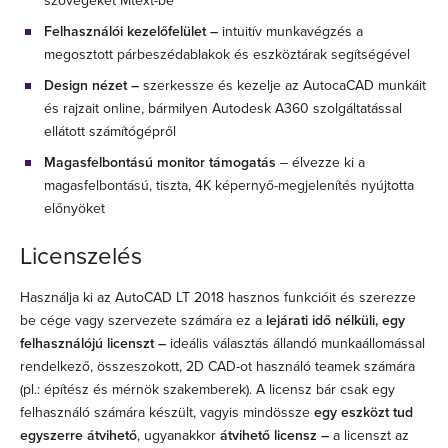
szövegeket Mtext-be
Felhasználói kezelőfelület
–
intuitív munkavégzés a
megosztott párbeszédablakok és eszköztárak segítségével
Design nézet
–
szerkessze és kezelje az AutocaCAD munkáit
és rajzait online, bármilyen Autodesk A360 szolgáltatással
ellátott számítógépről
Magasfelbontású monitor támogatás
– élvezze ki a
magasfelbontású, tiszta, 4K képernyő-megjelenítés nyújtotta
előnyöket
Licenszelés
Használja ki az AutoCAD LT 2018 hasznos funkcióit és szerezze
be cége vagy szervezete számára ez a
lejárati idő nélküli, egy
felhasználójú licenszt –
ideális választás állandó munkaállomással
rendelkező, összeszokott, 2D CAD-ot használó teamek számára
(pl.: építész és mérnök szakemberek). A licensz bár csak egy
felhasználó számára készült, vagyis mindössze
egy eszközt tud
egyszerre átvihető
, ugyanakkor
átvihető licensz –
a licenszt az