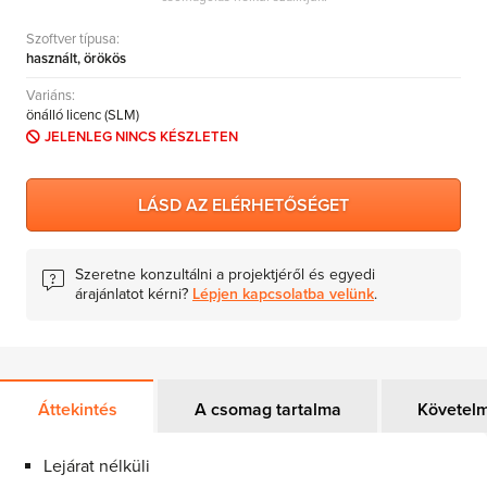
AutoCAD LT
Szoftver típusa:
használt, örökös
AutoCAD
Variáns:
Autodesk Inventor
önálló licenc (SLM)
Autodesk Revit
JELENLEG NINCS KÉSZLETEN
Autodesk Building Design Suites
Autodesk Product Design Suites
LÁSD AZ ELÉRHETŐSÉGET
Autodesk Plant Design Suites
3ds Max
Szeretne konzultálni a projektjéről és egyedi
árajánlatot kérni?
Lépjen kapcsolatba velünk
.
Áttekintés
A csomag tartalma
Követel
Lejárat nélküli