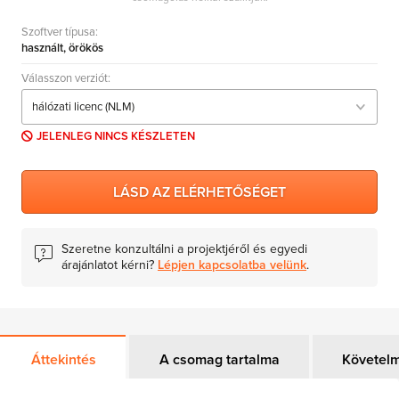
AutoCAD LT
Szoftver típusa:
használt, örökös
AutoCAD
Válasszon verziót:
Autodesk Inventor
Autodesk Revit
JELENLEG NINCS KÉSZLETEN
Autodesk Building Design Suites
Autodesk Product Design Suites
Autodesk Plant Design Suites
LÁSD AZ ELÉRHETŐSÉGET
3ds Max
Szeretne konzultálni a projektjéről és egyedi
árajánlatot kérni?
Lépjen kapcsolatba velünk
.
Áttekintés
A csomag tartalma
Követel