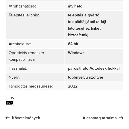
Átruházhatóság:
átvihető
Telepítési eljárás:
telepítés a gyártó
telepítőfájljából (a fájl
letöltéséhez linket
biztosítunk)
Architektúra:
64 bit
Operációs rendszer
Windows
kompatibilitása:
Használat:
párosítható Autodesk fiókkal
Nyelv:
többnyelvű szoftver
Támogatás megszűnése
:
2022
Követelmények
A csomag tartalma