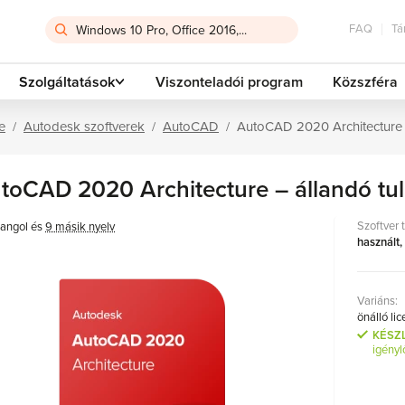
FAQ
Tá
Szolgáltatások
Viszonteladói program
Közszféra
e
Autodesk szoftverek
AutoCAD
AutoCAD 2020 Architecture 
toCAD 2020 Architecture – állandó tu
Szoftver 
angol és
9 másik nyelv
használt,
Variáns:
önálló li
KÉSZ
igényl