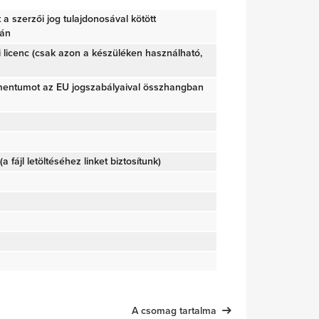
tt a szerzői jog tulajdonosával kötött
ján
i licenc (csak azon a készüléken használható,
mentumot az EU jogszabályaival összhangban
(a fájl letöltéséhez linket biztosítunk)
A csomag tartalma