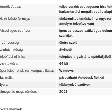
Termék típusa:
teljes verzió; esetlegesen frissíte
karbantartási megállapodás alap
isztribúció formája:
elektronikus tanúsítvány; egyszer
amelyre telepítve van)
Másodlagos szoftver:
igen; az összes szükséges doku
szállítjuk
Érvényesség:
életre szóló
Átruházhatóság:
átvihető
elepítési eljárás:
telepítés a gyártó telepítőfájljából 
rchitektúra:
64 bit
Operációs rendszer kompatibilitása:
Windows
Használat:
párosítható Autodesk fiókkal
Nyelv:
többnyelvű szoftver
Támogatás megszűnése
:
2023
övetelmények