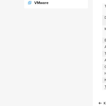
VMware
D
T
A
K