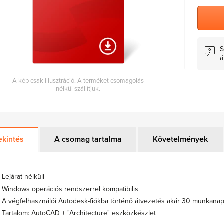
S
á
A kép csak illusztráció. A terméket csomagolás
nélkül szállítjuk.
ekintés
A csomag tartalma
Követelmények
Lejárat nélküli
Windows operációs rendszerrel kompatibilis
A végfelhasználói Autodesk-fiókba történő átvezetés akár 30 munkana
Tartalom: AutoCAD + "Architecture" eszközkészlet