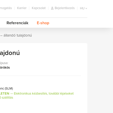
mogatás
Karrier
Kapcsolat
Bejelentkezés
HU
Referenciák
E-shop
– állandó tulajdonú
lajdonú
típusa:
 örökös
cenc (SLM)
LETEN
Elektronikus kézbesítés, további lépéseket
ő szállítás