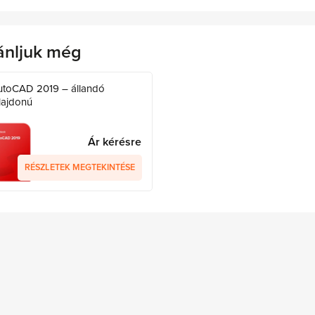
ánljuk még
utoCAD 2019 – állandó
lajdonú
Ár kérésre
RÉSZLETEK MEGTEKINTÉSE