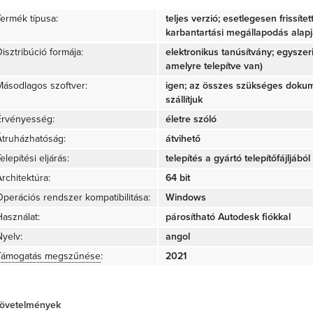
Termék típusa:
teljes verzió; esetlegesen frissíte
karbantartási megállapodás alap
isztribúció formája:
elektronikus tanúsítvány; egyszer
amelyre telepítve van)
Másodlagos szoftver:
igen; az összes szükséges doku
szállítjuk
Érvényesség:
életre szóló
Átruházhatóság:
átvihető
elepítési eljárás:
telepítés a gyártó telepítőfájljából 
rchitektúra:
64 bit
Operációs rendszer kompatibilitása:
Windows
Használat:
párosítható Autodesk fiókkal
Nyelv:
angol
Támogatás megszűnése
:
2021
övetelmények