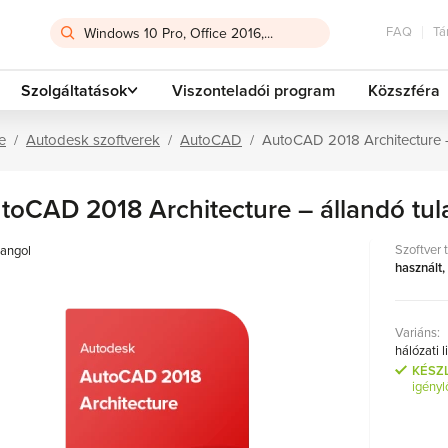
FAQ
Tá
Szolgáltatások
Viszonteladói program
Közszféra
e
Autodesk szoftverek
AutoCAD
AutoCAD 2018 Architecture –
toCAD 2018 Architecture – állandó tul
Szoftver 
angol
használt,
Variáns:
hálózati 
KÉSZ
igényl