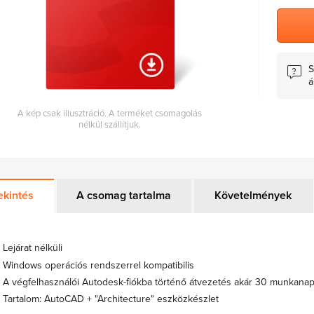
S
á
A kép csak illusztráció. A terméket csomagolás
nélkül szállítjuk.
ekintés
A csomag tartalma
Követelmények
Lejárat nélküli
Windows operációs rendszerrel kompatibilis
A végfelhasználói Autodesk-fiókba történő átvezetés akár 30 munkana
Tartalom: AutoCAD + "Architecture" eszközkészlet