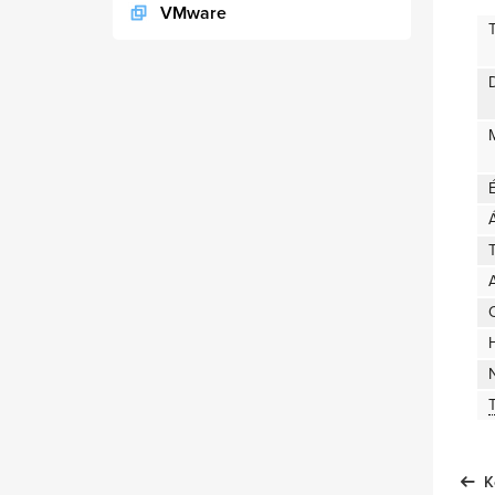
VMware
D
T
A
K