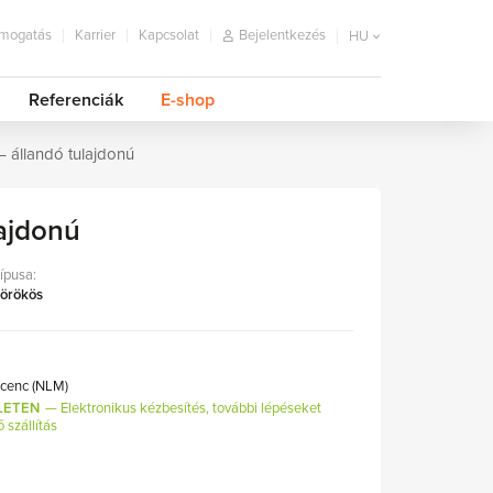
mogatás
Karrier
Kapcsolat
Bejelentkezés
HU
Referenciák
E-shop
 állandó tulajdonú
ajdonú
típusa:
 örökös
licenc (NLM)
LETEN
Elektronikus kézbesítés, további lépéseket
ő szállítás