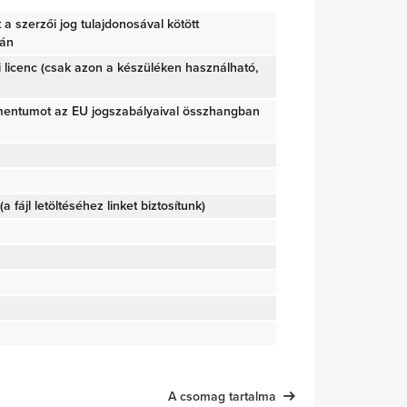
tt a szerzői jog tulajdonosával kötött
ján
i licenc (csak azon a készüléken használható,
mentumot az EU jogszabályaival összhangban
(a fájl letöltéséhez linket biztosítunk)
A csomag tartalma