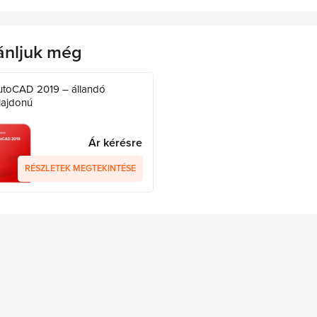
ánljuk még
utoCAD 2019 – állandó
lajdonú
Ár kérésre
RÉSZLETEK MEGTEKINTÉSE