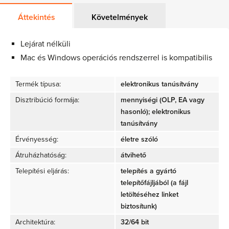
Áttekintés
Követelmények
Lejárat nélküli
Mac és Windows operációs rendszerrel is kompatibilis
Termék típusa:
elektronikus tanúsítvány
Disztribúció formája:
mennyiségi (OLP, EA vagy
hasonló); elektronikus
tanúsítvány
Érvényesség:
életre szóló
Átruházhatóság:
átvihető
Telepítési eljárás:
telepítés a gyártó
telepítőfájljából (a fájl
letöltéséhez linket
biztosítunk)
Architektúra:
32/64 bit