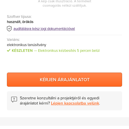
A kép csak illusztráció. A terméket
csomagolás nélkül szállítjuk.
Szoftver típusa:
Adobe
használt, örökös
auditálásra kész jogi dokumentációval
3ds Max
Variáns:
elektronikus tanúsítvány
KÉSZLETEN
Elektronikus kézbesítés 5 percen belül
KÉRJEN ÁRAJÁNLATOT
Szeretne konzultálni a projektjéről és egyedi
árajánlatot kérni?
Lépjen kapcsolatba velünk
.