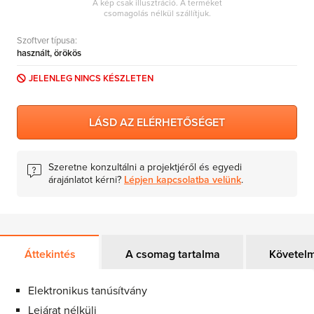
A kép csak illusztráció. A terméket
csomagolás nélkül szállítjuk.
Szoftver típusa:
Adobe
használt, örökös
3ds Max
JELENLEG NINCS KÉSZLETEN
LÁSD AZ ELÉRHETŐSÉGET
Szeretne konzultálni a projektjéről és egyedi
árajánlatot kérni?
Lépjen kapcsolatba velünk
.
Áttekintés
A csomag tartalma
Követel
Еlektronikus tanúsítvány
Lejárat nélküli