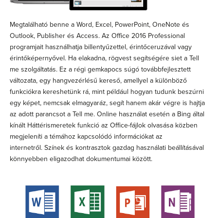
Megtalálható benne a Word, Excel, PowerPoint, OneNote és
Outlook, Publisher és Access. Az Office 2016 Professional
programjait használhatja billentyűzettel, érintőceruzával vagy
érintőképernyővel. Ha elakadna, rögvest segítségére siet a Tell
me szolgáltatás. Ez a régi gemkapocs súgó továbbfejlesztett
változata, egy hangvezérlésű kereső, amellyel a különböző
funkciókra kereshetünk rá, mint például hogyan tudunk beszúrni
egy képet, nemcsak elmagyaráz, segít hanem akár végre is hajtja
az adott parancsot a Tell me. Online használat esetén a Bing által
kínált Háttérismeretek funkció az Office-fájlok olvasása közben
megjeleníti a témához kapcsolódó információkat az
internetről. Színek és kontrasztok gazdag használati beállításával
könnyebben eligazodhat dokumentumai között.