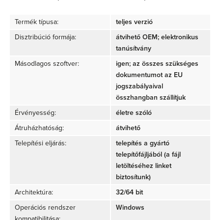
Termék típusa:
teljes verzió
Disztribúció formája:
átvihető OEM; elektronikus
tanúsítvány
Másodlagos szoftver:
igen; az összes szükséges
dokumentumot az EU
jogszabályaival
összhangban szállítjuk
Érvényesség:
életre szóló
Átruházhatóság:
átvihető
Telepítési eljárás:
telepítés a gyártó
telepítőfájljából (a fájl
letöltéséhez linket
biztosítunk)
Architektúra:
32/64 bit
Operációs rendszer
Windows
kompatibilitása: