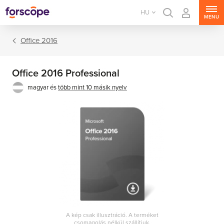
HU
MENU
Office 2016
Office 2016 Professional
magyar és
több mint 10 másik nyelv
Office csomagok
Office alkalmazások
A kép csak illusztráció. A terméket
csomagolás nélkül szállítjuk.