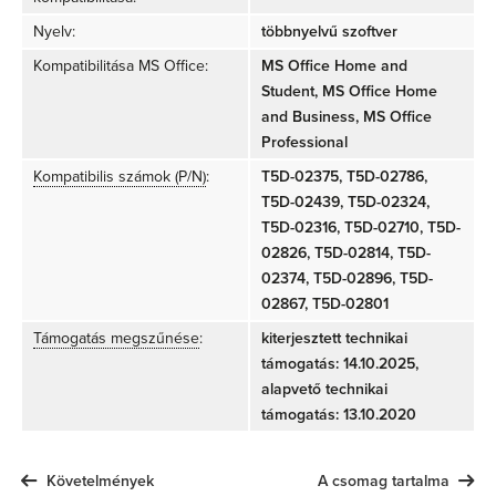
Nyelv:
többnyelvű szoftver
Kompatibilitása MS Office:
MS Office Home and
Student, MS Office Home
and Business, MS Office
Professional
Kompatibilis számok (P/N)
:
T5D-02375, T5D-02786,
T5D-02439, T5D-02324,
T5D-02316, T5D-02710, T5D-
02826, T5D-02814, T5D-
02374, T5D-02896, T5D-
02867, T5D-02801
Támogatás megszűnése
:
kiterjesztett technikai
támogatás: 14.10.2025,
alapvető technikai
támogatás: 13.10.2020
Követelmények
A csomag tartalma