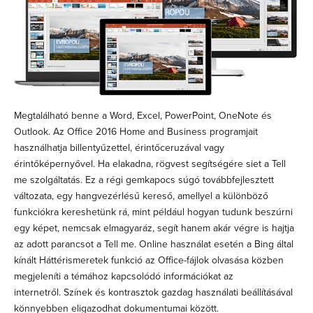
Megtalálható benne a Word, Excel, PowerPoint, OneNote és
Outlook. Az Office 2016 Home and Business programjait
használhatja billentyűzettel, érintőceruzával vagy
érintőképernyővel. Ha elakadna, rögvest segítségére siet a Tell
me szolgáltatás. Ez a régi gemkapocs súgó továbbfejlesztett
változata, egy hangvezérlésű kereső, amellyel a különböző
funkciókra kereshetünk rá, mint például hogyan tudunk beszúrni
egy képet, nemcsak elmagyaráz, segít hanem akár végre is hajtja
az adott parancsot a Tell me. Online használat esetén a Bing által
kínált Háttérismeretek funkció az Office-fájlok olvasása közben
megjeleníti a témához kapcsolódó információkat az
internetről. Színek és kontrasztok gazdag használati beállításával
könnyebben eligazodhat dokumentumai között.