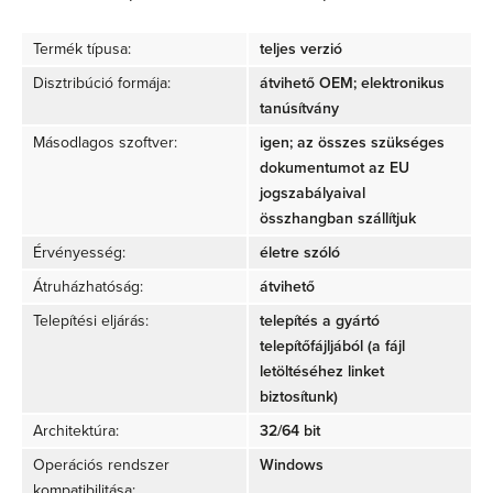
Termék típusa:
teljes verzió
Disztribúció formája:
átvihető OEM; elektronikus
tanúsítvány
Másodlagos szoftver:
igen; az összes szükséges
dokumentumot az EU
jogszabályaival
összhangban szállítjuk
Érvényesség:
életre szóló
Átruházhatóság:
átvihető
Telepítési eljárás:
telepítés a gyártó
telepítőfájljából (a fájl
letöltéséhez linket
biztosítunk)
Architektúra:
32/64 bit
Operációs rendszer
Windows
kompatibilitása: