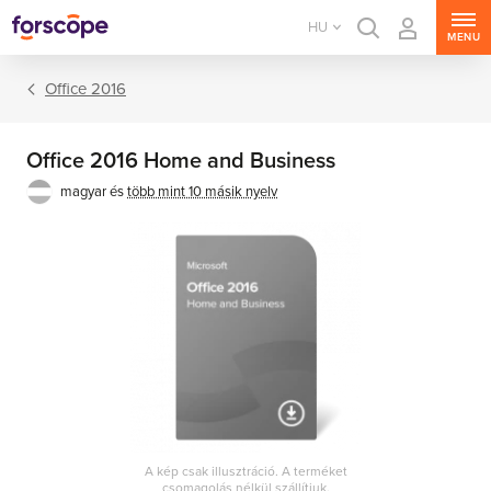
HU
MENU
Office 2016
Office 2016 Home and Business
magyar és
több mint 10 másik nyelv
Office csomagok
Office alkalmazások
A kép csak illusztráció. A terméket
csomagolás nélkül szállítjuk.