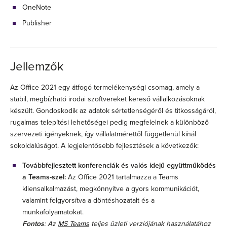
OneNote
Publisher
Jellemzők
Az Office 2021 egy átfogó termelékenységi csomag, amely a
stabil, megbízható irodai szoftvereket kereső vállalkozásoknak
készült. Gondoskodik az adatok sértetlenségéről és titkosságáról,
rugalmas telepítési lehetőségei pedig megfelelnek a különböző
szervezeti igényeknek, így vállalatmérettől függetlenül kínál
sokoldalúságot. A legjelentősebb fejlesztések a következők:
Továbbfejlesztett konferenciák és valós idejű együttműködés
a Teams-szel:
Az Office 2021 tartalmazza a Teams
kliensalkalmazást, megkönnyítve a gyors kommunikációt,
valamint felgyorsítva a döntéshozatalt és a
munkafolyamatokat.
Fontos
: Az
MS Teams
teljes üzleti verziójának használatához