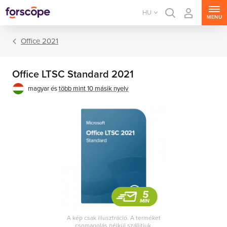
HU
MENU
Office 2021
Office LTSC Standard 2021
magyar és
több mint 10 másik nyelv
Office csomagok
Office alkalmazások
A kép csak illusztráció. A terméket
csomagolás nélkül szállítjuk.