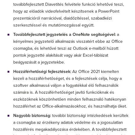
továbbfejlesztett Diavetítés felvétele funkció lehetővé teszi,
hogy az előadók videofelvételt készítsenek a PowerPoint
prezentációról narrációval, diaidőzítéssel, szabadkézi
szerkesztéssel és mutatómozgással együtt.
Továbbfejlesztett jegyzetelés a OneNote segítségével:
a
kényelmes jegyzetelő alkalmazás visszatért ebbe az Office
csomagba, és lehetővé teszi az Outlook e-mailből húzott
pontok jegyzetté alakítását vagy akár Excel-táblázat
beágyazását a jegyzetekbe.
Hozzáférhetőségi fejlesztések:
Az Office 2021 kiemelten
kezeli a hozzáférhetőséget, és a fejlesztések célja, hogy a
szoftver alkalmassá váljon a fogyatékkal élő felhasználók
számára is. A hozzáférhetőséget javító funkcióknak és
eszközöknek köszönhetően minden felhasználó hatékonyan
hozzáférhet az Office-alkalmazásokhoz, és használhatja őket.
Nagyobb biztonság:
további biztonsági intézkedések kerültek
a csomagba az érzékeny adatok védelme és a jogosulatlan
hozzáférés megakadályozása érdekében. A továbbfejlesztett