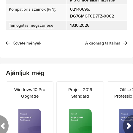
MS Office alkalmazások
Kompatibilis számok (P/N)
:
021-10695,
DG7GMGF0D7FZ-0002
Támogatás megszűnése
:
13.10.2026
Követelmények
A csomag tartalma
Ajánljuk még
Windows 10 Pro
Project 2019
Office
Upgrade
Standard
Professio