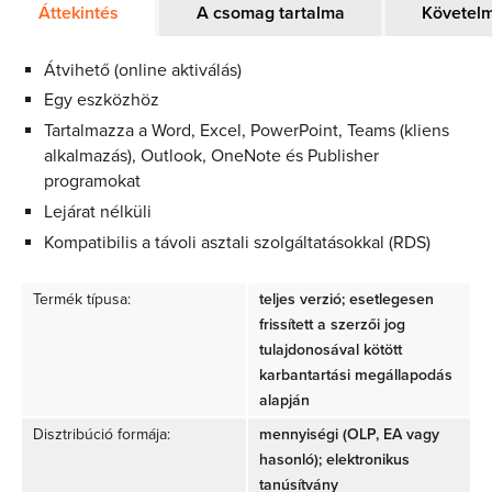
Áttekintés
A csomag tartalma
Követel
Átvihető (online aktiválás)
Egy eszközhöz
Tartalmazza a Word, Excel, PowerPoint, Teams (kliens
alkalmazás), Outlook, OneNote és Publisher
programokat
Lejárat nélküli
Kompatibilis a távoli asztali szolgáltatásokkal (RDS)
Termék típusa:
teljes verzió; esetlegesen
frissített a szerzői jog
tulajdonosával kötött
karbantartási megállapodás
alapján
Disztribúció formája:
mennyiségi (OLP, EA vagy
hasonló); elektronikus
tanúsítvány