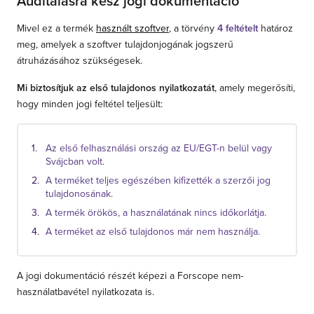
Auditálásra kész jogi dokumentáció
Mivel ez a termék
használt szoftver
, a törvény
4 feltételt
határoz
meg, amelyek a szoftver tulajdonjogának jogszerű
átruházásához szükségesek.
Mi biztosítjuk az első tulajdonos nyilatkozatát
, amely megerősíti,
hogy minden jogi feltétel teljesült:
Az első felhasználási ország az EU/EGT-n belül vagy
Svájcban volt.
A terméket teljes egészében kifizették a szerzői jog
tulajdonosának.
A termék örökös, a használatának nincs időkorlátja.
A terméket az első tulajdonos már nem használja.
A jogi dokumentáció részét képezi a Forscope nem-
használatbavétel nyilatkozata is.