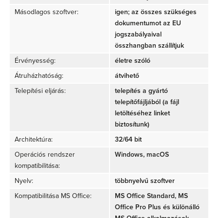
Másodlagos szoftver:
igen; az összes szükséges
dokumentumot az EU
jogszabályaival
összhangban szállítjuk
Érvényesség:
életre szóló
Átruházhatóság:
átvihető
Telepítési eljárás:
telepítés a gyártó
telepítőfájljából (a fájl
letöltéséhez linket
biztosítunk)
Architektúra:
32/64 bit
Operációs rendszer
Windows, macOS
kompatibilitása:
Nyelv:
többnyelvű szoftver
Kompatibilitása MS Office:
MS Office Standard, MS
Office Pro Plus és különálló