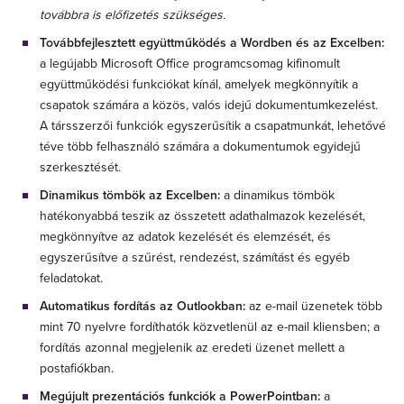
továbbra is előfizetés szükséges.
Továbbfejlesztett együttműködés a Wordben és az Excelben:
a legújabb Microsoft Office programcsomag kifinomult
együttműködési funkciókat kínál, amelyek megkönnyítik a
csapatok számára a közös, valós idejű dokumentumkezelést.
A társszerzői funkciók egyszerűsítik a csapatmunkát, lehetővé
téve több felhasználó számára a dokumentumok egyidejű
szerkesztését.
Dinamikus tömbök az Excelben:
a dinamikus tömbök
hatékonyabbá teszik az összetett adathalmazok kezelését,
megkönnyítve az adatok kezelését és elemzését, és
egyszerűsítve a szűrést, rendezést, számítást és egyéb
feladatokat.
Automatikus fordítás az Outlookban:
az e-mail üzenetek több
mint 70 nyelvre fordíthatók közvetlenül az e-mail kliensben; a
fordítás azonnal megjelenik az eredeti üzenet mellett a
postafiókban.
Megújult prezentációs funkciók a PowerPointban:
a