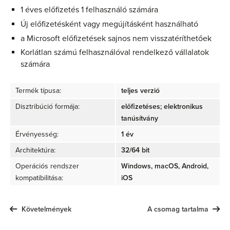
1 éves előfizetés 1 felhasználó számára
Új előfizetésként vagy megújításként használható
a Microsoft előfizetések sajnos nem visszatéríthetőek
Korlátlan számú felhasználóval rendelkező vállalatok
számára
Termék típusa:
teljes verzió
Disztribúció formája:
előfizetéses; elektronikus
tanúsítvány
Érvényesség:
1 év
Architektúra:
32/64 bit
Operációs rendszer
Windows, macOS, Android,
kompatibilitása:
iOS
Követelmények
A csomag tartalma