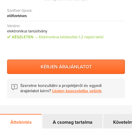
Szoftver típusa:
előfizetéses
Variáns:
elektronikus tanúsítvány
KÉSZLETEN
Elektronikus kézbesítés 1-2 napon belül
KÉRJEN ÁRAJÁNLATOT
Szeretne konzultálni a projektjéről és egyedi
árajánlatot kérni?
Lépjen kapcsolatba velünk
.
Áttekintés
A csomag tartalma
Követel