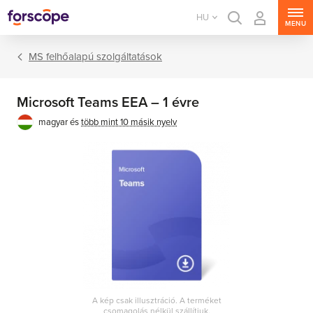
HU
MENU
MS felhőalapú szolgáltatások
Microsoft Teams EEA – 1 évre
magyar és
több mint 10 másik nyelv
A kép csak illusztráció. A terméket
csomagolás nélkül szállítjuk.