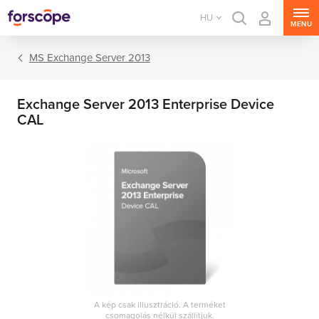
HU
MENU
MS Exchange Server 2013
Exchange Server 2013 Enterprise Device
CAL
MS Windows Server
MS SQL Server
MS Exchange Server
MS SharePoint Server
A kép csak illusztráció. A terméket
MS Project Server
csomagolás nélkül szállítjuk.