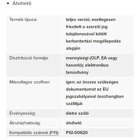
Átvihető
Termék típusa:
teljes verzió; esetlegesen
frissített a szerzői jog
tulajdonosával kötött
karbantartási megállapodás
alapján
Disztribúció formája:
mennyiségi (OLP, EA vagy
hasonló); elektronikus
tanúsítvány
Másodlagos szoftver:
igen; az összes szükséges
dokumentumot az EU
jogszabályaival összhangban
szállítjuk
Érvényesség:
életre szóló
Átruházhatóság:
átvihető
Kompatibilis számok (P/N)
:
PGI-00620