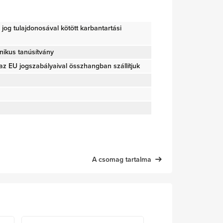
ői jog tulajdonosával kötött karbantartási
nikus tanúsítvány
z EU jogszabályaival összhangban szállítjuk
A csomag tartalma