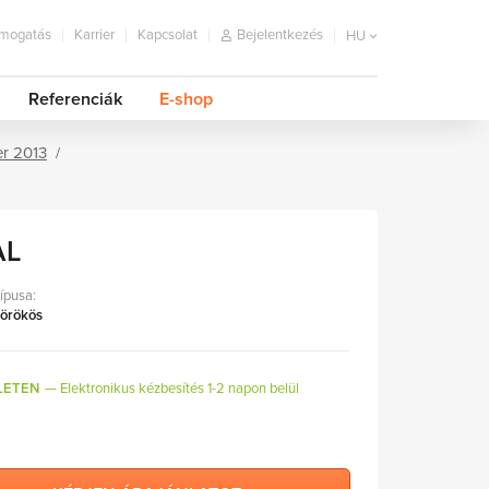
mogatás
Karrier
Kapcsolat
Bejelentkezés
HU
Referenciák
E-shop
r 2013
AL
típusa:
 örökös
LETEN
Elektronikus kézbesítés 1-2 napon belül