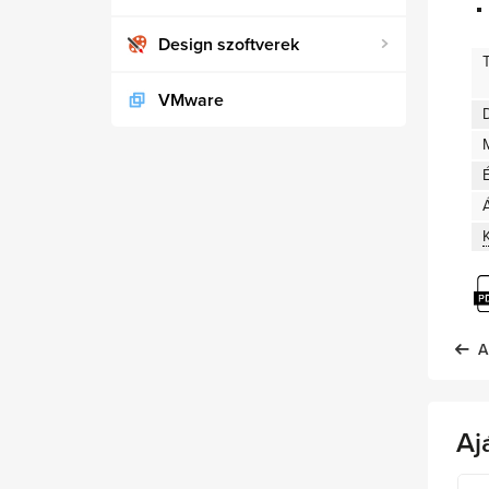
Design szoftverek
VMware
D
A
Aj