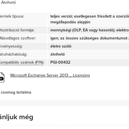
Átvihető
Termék típusa:
teljes verzió; esetlegesen frissített a szerz
megállapodás alapján
isztribúció formája:
mennyiségi (OLP, EA vagy hasonló); elektro
Másodlagos szoftver:
igen; az összes szükséges dokumentumot a
Érvényesség:
életre szóló
Átruházhatóság:
átvihető
Kompatibilis számok (P/N)
:
PGI-00432
Microsoft Exchange Server 2013 _ Licensing
 csomag tartalma
ánljuk még