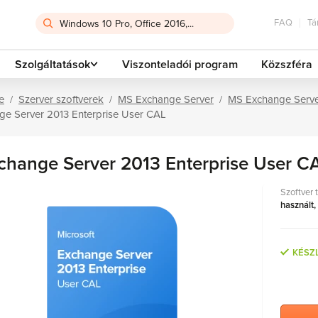
FAQ
Tá
Szolgáltatások
Viszonteladói program
Közszféra
e
Szerver szoftverek
MS Exchange Server
MS Exchange Serve
ge Server 2013 Enterprise User CAL
change Server 2013 Enterprise User C
Szoftver 
használt,
KÉSZ