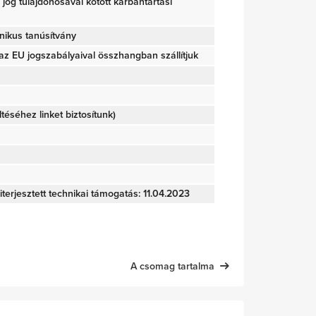
ői jog tulajdonosával kötött karbantartási
nikus tanúsítvány
z EU jogszabályaival összhangban szállítjuk
öltéséhez linket biztosítunk)
iterjesztett technikai támogatás: 11.04.2023
A csomag tartalma