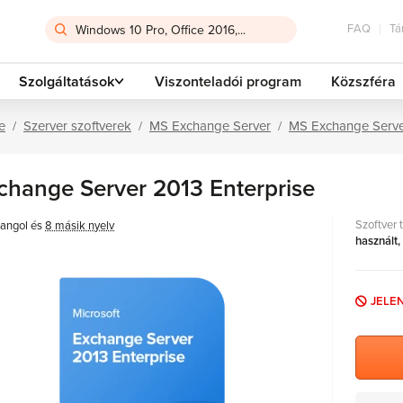
FAQ
Tá
Szolgáltatások
Viszonteladói program
Közszféra
e
Szerver szoftverek
MS Exchange Server
MS Exchange Serve
change Server 2013 Enterprise
Szoftver 
angol és
8 másik nyelv
használt,
JELE