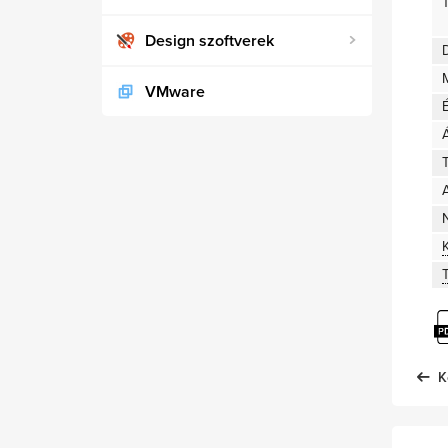
Design szoftverek
D
VMware
T
A
K