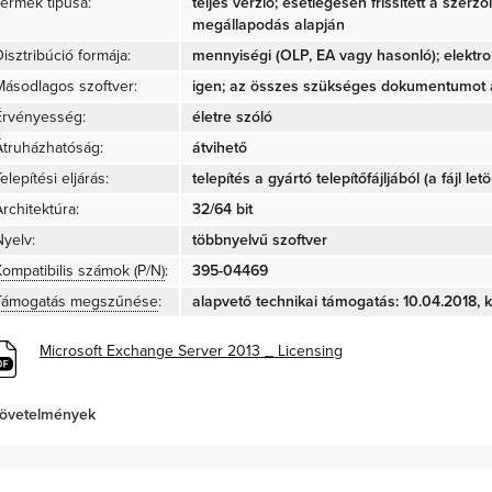
Termék típusa:
teljes verzió; esetlegesen frissített a szerz
megállapodás alapján
isztribúció formája:
mennyiségi (OLP, EA vagy hasonló); elektro
Másodlagos szoftver:
igen; az összes szükséges dokumentumot a
Érvényesség:
életre szóló
Átruházhatóság:
átvihető
elepítési eljárás:
telepítés a gyártó telepítőfájljából (a fájl let
rchitektúra:
32/64 bit
Nyelv:
többnyelvű szoftver
Kompatibilis számok (P/N)
:
395-04469
Támogatás megszűnése
:
alapvető technikai támogatás: 10.04.2018, k
Microsoft Exchange Server 2013 _ Licensing
övetelmények