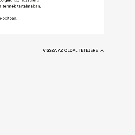
zolgálóhoz hozzáférő
a termék tartalmában
.
-boltban.
VISSZA AZ OLDAL TETEJÉRE