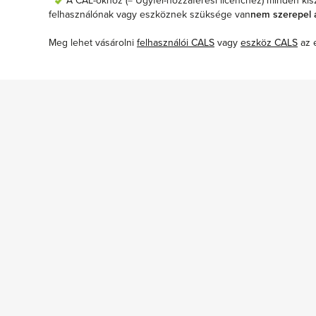
A CAL-okhoz (= Ügyfél-hozzáférési licenchez) minden kis
felhasználónak vagy eszköznek szüksége van
nem szerepel 
Meg lehet vásárolni
felhasználói CALS
vagy
eszköz CALS
az e