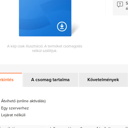
S
á
A kép csak illusztráció. A terméket csomagolás
nélkül szállítjuk.
ekintés
A csomag tartalma
Követelmények
Átvihető (online aktiválás)
Egy szerverhez
Lejárat nélküli