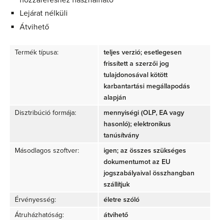
Lejárat nélküli
Átvihető
Termék típusa:
teljes verzió; esetlegesen
frissített a szerzői jog
tulajdonosával kötött
karbantartási megállapodás
alapján
Disztribúció formája:
mennyiségi (OLP, EA vagy
hasonló); elektronikus
tanúsítvány
Másodlagos szoftver:
igen; az összes szükséges
dokumentumot az EU
jogszabályaival összhangban
szállítjuk
Érvényesség:
életre szóló
Átruházhatóság:
átvihető