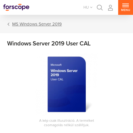
HU
MENU
MS Windows Server 2019
Windows Server 2019 User CAL
MS Windows Server
MS SQL Server
MS Exchange Server
MS SharePoint Server
A kép csak illusztráció. A terméket
csomagolás nélkül szállítjuk.
MS Project Server