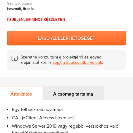
Szoftver típusa:
MS Skype for Business Server
használt, örökös
MS System Center
JELENLEG NINCS KÉSZLETEN
Server CALs
LÁSD AZ ELÉRHETŐSÉGET
Szeretne konzultálni a projektjéről és egyedi
árajánlatot kérni?
Lépjen kapcsolatba velünk
.
Áttekintés
A csomag tartalma
Egy felhasználó számára
CAL (=Client Access Licenses)
Windows Server 2019 vagy régebbi verziókhoz való
hozzáféréshez használható