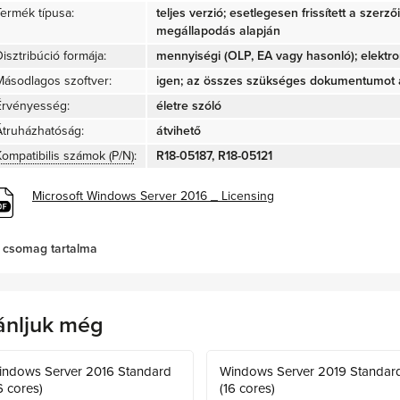
Termék típusa:
teljes verzió; esetlegesen frissített a szerz
megállapodás alapján
isztribúció formája:
mennyiségi (OLP, EA vagy hasonló); elektro
Másodlagos szoftver:
igen; az összes szükséges dokumentumot a
Érvényesség:
életre szóló
Átruházhatóság:
átvihető
Kompatibilis számok (P/N)
:
R18-05187, R18-05121
Microsoft Windows Server 2016 _ Licensing
 csomag tartalma
ánljuk még
indows Server 2016 Standard
Windows Server 2019 Standar
6 cores)
(16 cores)