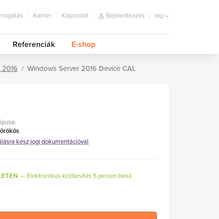
mogatás
Karrier
Kapcsolat
Bejelentkezés
HU
Referenciák
E-shop
 2016
Windows Server 2016 Device CAL
típusa:
 örökös
álásra kész jogi dokumentációval
LETEN
Elektronikus kézbesítés 5 percen belül