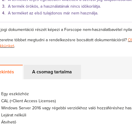
A termék örökös, a használatának nincs időkorlátja.
A terméket az első tulajdonos már nem használja.
 jogi dokumentáció részét képezi a Forscope nem-használatbavétel nyilat
zeretne többet megtudni a rendelkezésre bocsátott dokumentációról?
Ol
ikkünket
.
ekintés
A csomag tartalma
Egy eszközhöz
CAL (=Client Access Licenses)
Windows Server 2016 vagy régebbi verziókhoz való hozzáféréshez has
Lejárat nélküli
Átvihető