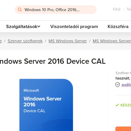
FAQ
Tá
Szolgáltatások
Viszonteladói program
Közszféra
e
Szerver szoftverek
MS Windows Server
MS Windows Server
ndows Server 2016 Device CAL
Szoftver 
használt,
audit
KÉSZ