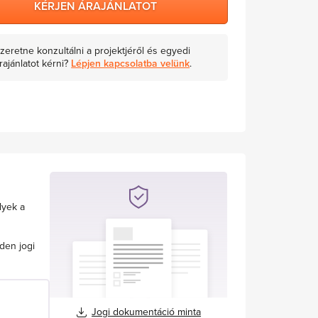
KÉRJEN ÁRAJÁNLATOT
zeretne konzultálni a projektjéről és egyedi
rajánlatot kérni?
Lépjen kapcsolatba velünk
.
lyek a
den jogi
Jogi dokumentáció minta