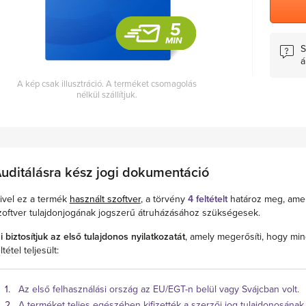
S
á
A kép csak illusztráció. A terméket csomagolás
nélkül szállítjuk.
uditálásra kész jogi dokumentáció
ivel ez a termék
használt szoftver
, a törvény
4 feltételt
határoz meg, ame
zoftver tulajdonjogának jogszerű átruházásához szükségesek.
i biztosítjuk az első tulajdonos nyilatkozatát
, amely megerősíti, hogy min
ltétel teljesült:
Az első felhasználási ország az EU/EGT-n belül vagy Svájcban volt.
A terméket teljes egészében kifizették a szerzői jog tulajdonosának.