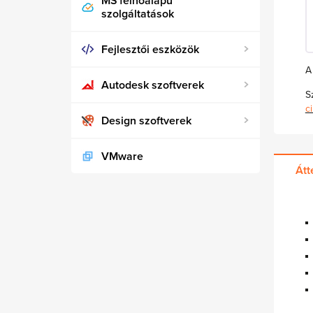
MS felhőalapú
szolgáltatások
Fejlesztői eszközök
A
Autodesk szoftverek
S
c
Design szoftverek
VMware
Átt