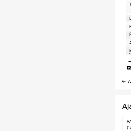
D
A
Aj
W
(1