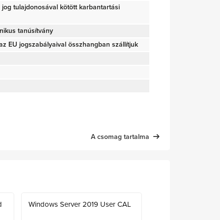
ői jog tulajdonosával kötött karbantartási
nikus tanúsítvány
z EU jogszabályaival összhangban szállítjuk
A csomag tartalma
d
Windows Server 2019 User CAL