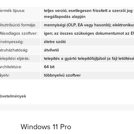
Termék típusa:
teljes verzió; esetlegesen frissített a szerzői jo
megállapodás alapján
isztribúció formája:
mennyiségi (OLP, EA vagy hasonló); elektroniku
Másodlagos szoftver:
igen; az összes szükséges dokumentumot az EU 
Érvényesség:
életre szóló
Átruházhatóság:
átvihető
elepítési eljárás:
telepítés a gyártó telepítőfájljából (a fájl letöltés
rchitektúra:
64 bit
Nyelv:
többnyelvű szoftver
övetelmények
Windows 11 Pro