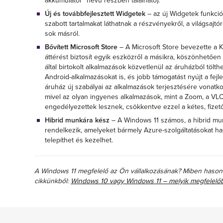
akkumulátor" nevű részben található).
Új és továbbfejlesztett Widgetek
– az új Widgetek funkció
szabott tartalmakat láthatnak a részvényekről, a világsajtór
sok másról.
Bővített Microsoft Store
– A Microsoft Store bevezette a K
áttérést biztosít egyik eszközről a másikra, köszönhetően
által birtokolt alkalmazások közvetlenül az áruházból tölthe
Android-alkalmazásokat is, és jobb támogatást nyújt a fej
áruház új szabályai az alkalmazások terjesztésére vonatko
mivel az olyan ingyenes alkalmazások, mint a Zoom, a VLC 
engedélyezettek lesznek, csökkentve ezzel a kétes, fizet
Hibrid munkára kész
– A Windows 11 számos, a hibrid mun
rendelkezik, amelyeket bármely Azure-szolgáltatásokat ha
telepíthet és kezelhet.
A Windows 11 megfelelő az Ön vállalkozásának? Miben hason
cikkünkből:
Windows 10 vagy Windows 11 – melyik megfelelőbb