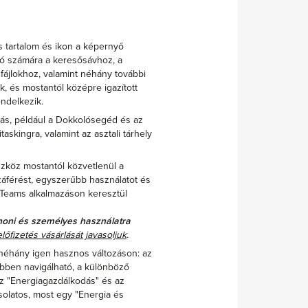
 tartalom és ikon a képernyő
áló számára a keresősávhoz, a
 fájlokhoz, valamint néhány további
k, és mostantól középre igazított
endelkezik.
ás, például a Dokkolósegéd és az
askingra, valamint az asztali tárhely
köz mostantól közvetlenül a
áférést, egyszerűbb használatot és
 Teams alkalmazáson keresztül
thoni és személyes használatra
lőfizetés vásárlását javasoljuk
.
 néhány igen hasznos változáson: az
bben navigálható, a különböző
az "Energiagazdálkodás" és az
solatos, most egy "Energia és