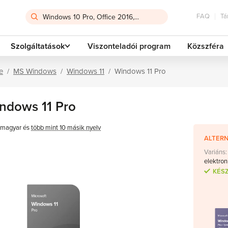
FAQ
Tá
Szolgáltatások
Viszonteladói program
Közszféra
e
MS Windows
Windows 11
Windows 11 Pro
ndows 11 Pro
magyar és
több mint 10 másik nyelv
ALTERN
Variáns:
elektron
KÉS