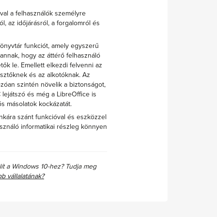
val a felhasználók személyre
ól, az időjárásról, a forgalomról és
önyvtár funkciót, amely egyszerű
 annak, hogy az áttérő felhasználó
tők le. Emellett elkezdi felvenni az
lesztőknek és az alkotóknak. Az
zóan szintén növelik a biztonságot,
lejátszó és még a LibreOffice is
ős másolatok kockázatát.
kára szánt funkcióval és eszközzel
sználó informatikai részleg könnyen
lít a Windows 10-hez? Tudja meg
 vállalatának?