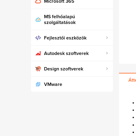
Microsoft 365
MS felhőalapú
szolgáltatások
Fejlesztői eszközök
Autodesk szoftverek
Design szoftverek
Átt
VMware