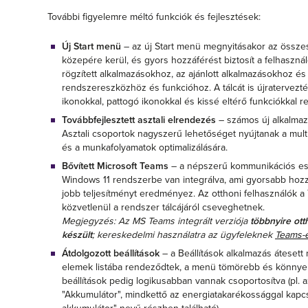
További figyelemre méltó funkciók és fejlesztések:
Új Start menü
– az új Start menü megnyitásakor az összes
közepére kerül, és gyors hozzáférést biztosít a felhaszn
rögzített alkalmazásokhoz, az ajánlott alkalmazásokhoz és
rendszereszközhöz és funkcióhoz. A tálcát is újratervezté
ikonokkal, pattogó ikonokkal és kissé eltérő funkciókkal r
Továbbfejlesztett asztali elrendezés
– számos új alkalmaz
Asztali csoportok nagyszerű lehetőséget nyújtanak a multit
és a munkafolyamatok optimalizálására.
Bővített Microsoft Teams
– a népszerű kommunikációs esz
Windows 11 rendszerbe van integrálva, ami gyorsabb hozz
jobb teljesítményt eredményez. Az otthoni felhasználók a
közvetlenül a rendszer tálcájáról cseveghetnek.
Megjegyzés: Az MS Teams integrált verziója
többnyire ot
készült
; kereskedelmi használatra az ügyfeleknek
Teams-e
Átdolgozott beállítások
– a Beállítások alkalmazás átesett
elemek listába rendeződtek, a menü tömörebb és könnye
beállítások pedig logikusabban vannak csoportosítva (pl. 
"Akkumulátor", mindkettő az energiatakarékossággal kapc