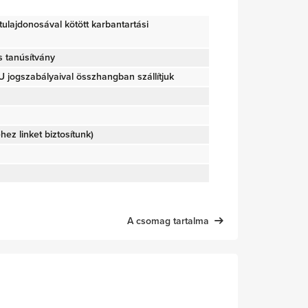
g tulajdonosával kötött karbantartási
s tanúsítvány
jogszabályaival összhangban szállítjuk
éhez linket biztosítunk)
A csomag tartalma