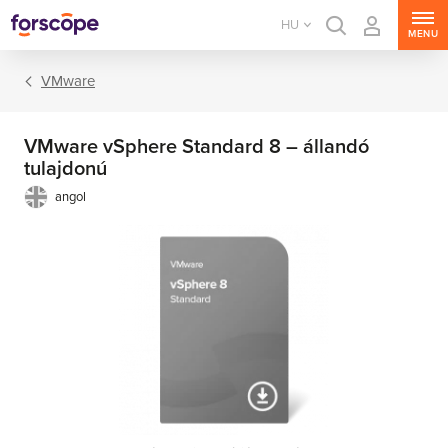
HU
MENU
VMware
VMware vSphere Standard 8 – állandó
tulajdonú
angol