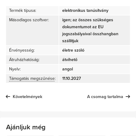
Termék típusa:
elektronikus tanúsítvány
Másodlagos szoftver:
igen; az összes szükséges
dokumentumot az EU
jogszabályaival összhangban
szállítjuk
Érvényesség:
életre szóló
Átruházhatóság:
átvihető
Nyelv:
angol
Támogatás megszűnése
:
11.10.2027
Követelmények
A csomag tartalma
Ajánljuk még