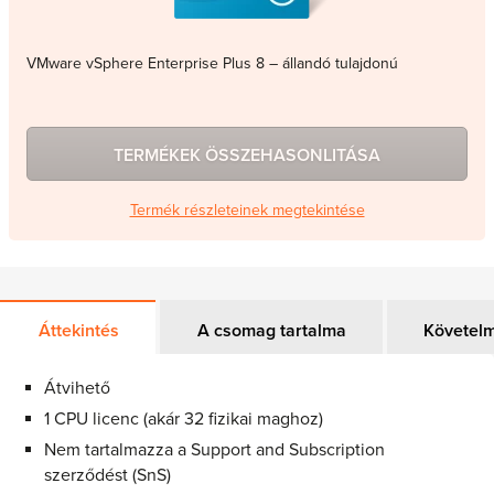
VMware vSphere Enterprise Plus 8 – állandó tulajdonú
TERMÉKEK ÖSSZEHASONLITÁSA
Termék részleteinek megtekintése
Áttekintés
A csomag tartalma
Követel
Átvihető
1 CPU licenc (akár 32 fizikai maghoz)
Nem tartalmazza a Support and Subscription
szerződést (SnS)