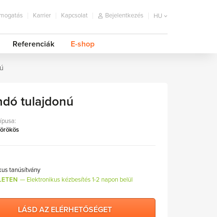
mogatás
Karrier
Kapcsolat
Bejelentkezés
HU
Referenciák
E-shop
nú
ndó tulajdonú
típusa:
 örökös
kus tanúsítvány
LETEN
Elektronikus kézbesítés 1-2 napon belül
LÁSD AZ ELÉRHETŐSÉGET