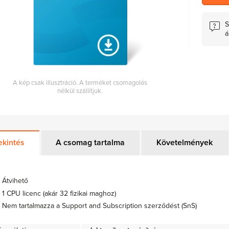
S
á
A kép csak illusztráció. A terméket csomagolás
nélkül szállítjuk.
ekintés
A csomag tartalma
Követelmények
Átvihető
1 CPU licenc (akár 32 fizikai maghoz)
Nem tartalmazza a Support and Subscription szerződést (SnS)