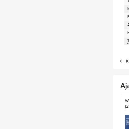
K
Aj
W
(2