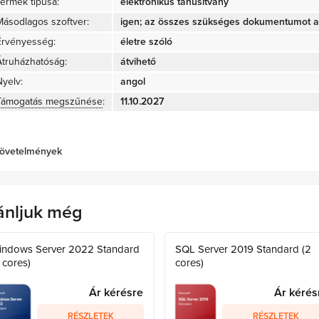
Termék típusa:
elektronikus tanúsítvány
Másodlagos szoftver:
igen; az összes szükséges dokumentumot az
Érvényesség:
életre szóló
Átruházhatóság:
átvihető
Nyelv:
angol
Támogatás megszűnése
:
11.10.2027
övetelmények
ánljuk még
indows Server 2022 Standard
SQL Server 2019 Standard (2
 cores)
cores)
Ár kérésre
Ár kérés
RÉSZLETEK
RÉSZLETEK