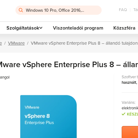
FAQ
Tá
Szolgáltatások
Viszonteladói program
Közszféra
e
VMware
VMware vSphere Enterprise Plus 8 – állandó tulajdo
ware vSphere Enterprise Plus 8 – álla
Szoftver 
angol
használt,
Variáns:
elektroni
KÉSZ