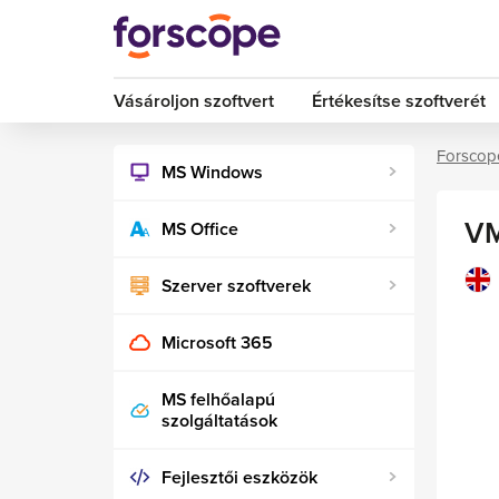
Vásároljon szoftvert
Értékesítse szoftverét
Forscop
MS Windows
VM
MS Office
Szerver szoftverek
Microsoft 365
MS felhőalapú
szolgáltatások
Fejlesztői eszközök