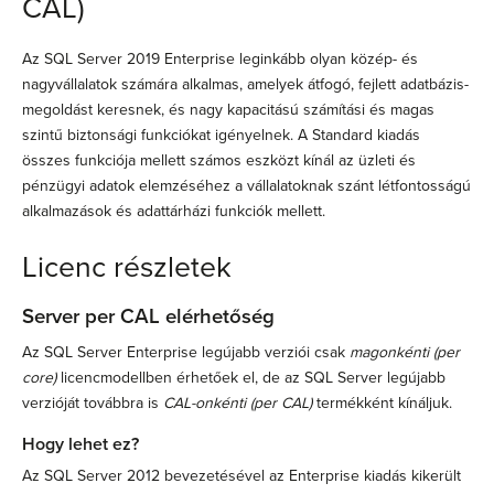
CAL)
Az SQL Server 2019 Enterprise leginkább olyan közép- és
nagyvállalatok számára alkalmas, amelyek átfogó, fejlett adatbázis-
megoldást keresnek, és nagy kapacitású számítási és magas
szintű biztonsági funkciókat igényelnek. A Standard kiadás
összes funkciója mellett számos eszközt kínál az üzleti és
pénzügyi adatok elemzéséhez a vállalatoknak szánt létfontosságú
alkalmazások és adattárházi funkciók mellett.
Licenc részletek
Server per CAL elérhetőség
Az SQL Server Enterprise legújabb verziói csak
magonkénti (per
core)
licencmodellben érhetőek el, de az SQL Server legújabb
verzióját továbbra is
CAL-onkénti (per CAL)
termékként kínáljuk.
Hogy lehet ez?
Az SQL Server 2012 bevezetésével az Enterprise kiadás kikerült