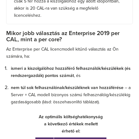
csak 5 fér hozzá a kiszolgálóhoz egy adott időpontban,
akkor is 20 CAL-ra van szükség a megfelelő
licenceléshez.
Mikor jobb választás az Enterprise 2019 per
CAL, mint a per core?
Az Enterprise per CAL licencmodell kitűnő választás az Ön
számára, ha:
ismeri a kiszolgálóhoz hozzáférő felhasználók/készülékek (és
rendszergazdák) pontos számát
, és
nem túl sok felhasználónak/készüléknek van hozzáférése
– a
Server + CAL modell bizonyos számú felhasználóig/készülékig
gazdaságosabb (lásd: összehasonlító táblázat).
Az optimális költséghatékonyság
a következő értékek mellett
érhető el: