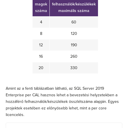
magok
felhasználók/készülékek
száma
maximális száma
4
60
8
120
12
190
16
260
20
330
Amint az a fenti táblázatban látható, az SQL Server 2019
Enterprise per CAL hasznos lehet a bevezetési helyzetekben a
hozzáférő felhasználók/készülékek összlétszáma alapján. Egyes
projektek esetében ez előnyösebb lehet, mint a per core
licencelés.