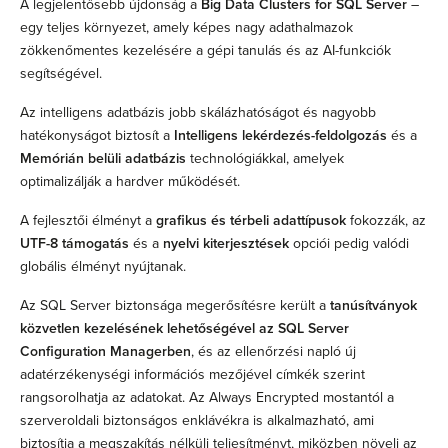
A legjelentősebb újdonság a
Big Data Clusters for SQL Server
–
egy teljes környezet, amely képes nagy adathalmazok
zökkenőmentes kezelésére a gépi tanulás és az AI-funkciók
segítségével.
Az intelligens adatbázis jobb skálázhatóságot és nagyobb
hatékonyságot biztosít a
Intelligens lekérdezés-feldolgozás
és a
Memórián belüli adatbázis
technológiákkal, amelyek
optimalizálják a hardver működését.
A fejlesztői élményt a
grafikus és térbeli adattípusok
fokozzák, az
UTF-8 támogatás
és a
nyelvi kiterjesztések
opciói pedig valódi
globális élményt nyújtanak.
Az SQL Server biztonsága megerősítésre került a
tanúsítványok
közvetlen kezelésének lehetőségével az SQL Server
Configuration Managerben
, és az ellenőrzési napló új
adatérzékenységi információs mezőjével címkék szerint
rangsorolhatja az adatokat. Az Always Encrypted mostantól a
szerveroldali biztonságos enklávékra is alkalmazható, ami
biztosítja a megszakítás nélküli teljesítményt, miközben növeli az