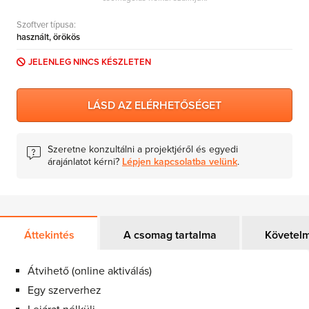
MS Skype for Business Server
Szoftver típusa:
MS System Center
használt, örökös
Server CALs
JELENLEG NINCS KÉSZLETEN
LÁSD AZ ELÉRHETŐSÉGET
Szeretne konzultálni a projektjéről és egyedi
árajánlatot kérni?
Lépjen kapcsolatba velünk
.
Áttekintés
A csomag tartalma
Követel
Átvihető (online aktiválás)
Egy szerverhez