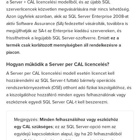
a Server + CAL licencelési modellből, és az újabb SQL
szerverlicencek közvetlen megvásárlására már nincs lehetőség.
Azon ügyfelek azonban, akik az SQL Server Enterprise 2008-at
aktív Software Assurance (SA) fedezettel vásárolták, továbbra is
megújíthatják az SA-t az Enterprise kiadású szervereken, és
frissíthetnek a legújabb SQL Server-szoftverre. Emiatt
ez a
termék csak korlátozott mennyiségben áll rendelkezésre a
piacon
.
Hogyan működik a Server per CAL licencelés?
A Server per CAL licencelési modell esetén licencet kell
hozzárendelni az SQL Server-t futtató bármely operációs
rendszerkörnyezetnek (OSE) otthont adó fizikai kiszolgálóhoz, és
a kiszolgálóhoz hozzáférő minden egyes felhasználónak vagy
eszköznek egyedi SQL Server CAL-t kell beszerezni.
Megjegyzés:
Minden felhasználóhoz vagy eszközhöz
egy CAL szükséges
; ez az SQL Server-opció nem az
egyidejű kapcsolatokon alapul, így ha 20 felhasználóból