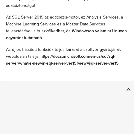
adatbiztonságot.
Az SQL Server 2019 az adatbázis-motor, az Analysis Services, a
Machine Learning Services és a Master Data Services
fejlesztésével is büszkélkedhet, és
Windowson valamint Linuxon
egyaránt futtatható
.
Az új és frissített funkciók teljes leírását a szoftver gyártójának
weboldalán találja:
https://docs.microsoft.com/en-us/sql/sql-
server/what-s-new-in-sql-server-ver15?view=sql-server-ver15