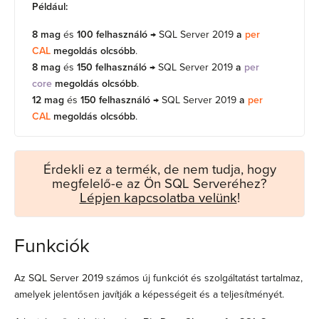
Például:
8 mag
és
100 felhasználó
→ SQL Server 2019
a
per
CAL
megoldás olcsóbb
.
8 mag
és
150 felhasználó
→ SQL Server 2019
a
per
core
megoldás olcsóbb
.
12 mag
és
150 felhasználó
→ SQL Server 2019
a
per
CAL
megoldás olcsóbb
.
Érdekli ez a termék, de nem tudja, hogy
megfelelő-e az Ön SQL Serveréhez?
Lépjen kapcsolatba velünk
!
Funkciók
Az SQL Server 2019 számos új funkciót és szolgáltatást tartalmaz,
amelyek jelentősen javítják a képességeit és a teljesítményét.