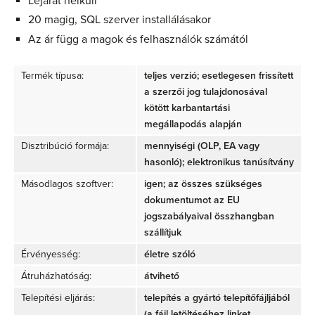
Lejárat nélküli
20 magig, SQL szerver installálásakor
Az ár függ a magok és felhasználók számától
Termék típusa:
teljes verzió; esetlegesen frissített
a szerzői jog tulajdonosával
kötött karbantartási
megállapodás alapján
Disztribúció formája:
mennyiségi (OLP, EA vagy
hasonló); elektronikus tanúsítvány
Másodlagos szoftver:
igen; az összes szükséges
dokumentumot az EU
jogszabályaival összhangban
szállítjuk
Érvényesség:
életre szóló
Átruházhatóság:
átvihető
Telepítési eljárás:
telepítés a gyártó telepítőfájljából
(a fájl letöltéséhez linket