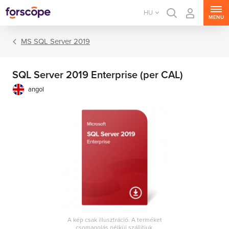
HU
MENU
MS SQL Server 2019
SQL Server 2019 Enterprise (per CAL)
angol
MS Windows Server
MS SQL Server
MS Exchange Server
MS SharePoint Server
A kép csak illusztráció. A terméket
MS Project Server
csomagolás nélkül szállítjuk.