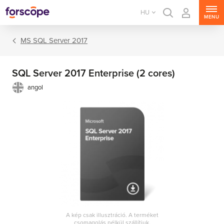
HU
MENU
MS SQL Server 2017
SQL Server 2017 Enterprise (2 cores)
angol
MS Windows Server
MS SQL Server
MS Exchange Server
MS SharePoint Server
A kép csak illusztráció. A terméket
MS Project Server
csomagolás nélkül szállítjuk.