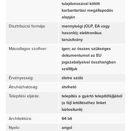
tulajdonosával kötött
karbantartási megállapodás
alapján
Disztribúció formája:
mennyiségi (OLP, EA vagy
hasonló); elektronikus
tanúsítvány
Másodlagos szoftver:
igen; az összes szükséges
dokumentumot az EU
jogszabályaival összhangban
szállítjuk
Érvényesség:
életre szóló
Átruházhatóság:
átvihető
Telepítési eljárás:
telepítés a gyártó telepítőfájljából
(a fájl letöltéséhez linket
biztosítunk)
Architektúra:
64 bit
Nyelv:
angol