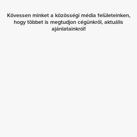
Kövessen minket a közösségi média felületeinken,
hogy többet is megtudjon cégünkről, aktuális
ajánlatainkról!
Főmenü
Vásároljon szoftvert
Értékesítse szoftverét
A szoftverlicencek jogszerűségének ellenőrzése
Szoftveraudit
Szoftverköltség-optimalizálás
Viszonteladói program