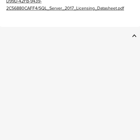
D99D-42FB-9439-
2C56880CAFF4/SQL_Server_2017_Licensing_Datasheet.pdf