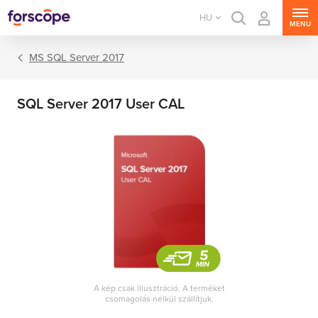
HU
MENU
MS SQL Server 2017
SQL Server 2017 User CAL
MS Windows Server
MS SQL Server
MS Exchange Server
MS SharePoint Server
A kép csak illusztráció. A terméket
csomagolás nélkül szállítjuk.
MS Project Server