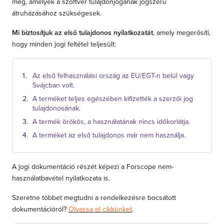
meg, amelyek a szoftver tulajdonjogának jogszerű
átruházásához szükségesek.
Mi biztosítjuk az első tulajdonos nyilatkozatát
, amely megerősíti,
hogy minden jogi feltétel teljesült:
Az első felhasználási ország az EU/EGT-n belül vagy
Svájcban volt.
A terméket teljes egészében kifizették a szerzői jog
tulajdonosának.
A termék örökös, a használatának nincs időkorlátja.
A terméket az első tulajdonos már nem használja.
A jogi dokumentáció részét képezi a Forscope nem-
használatbavétel nyilatkozata is.
Szeretne többet megtudni a rendelkezésre bocsátott
dokumentációról?
Olvassa el cikkünket
.