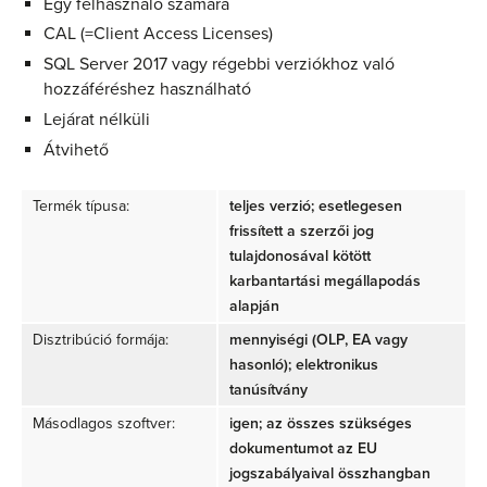
Egy felhasználó számára
CAL (=Client Access Licenses)
SQL Server 2017 vagy régebbi verziókhoz való
hozzáféréshez használható
Lejárat nélküli
Átvihető
Termék típusa:
teljes verzió; esetlegesen
frissített a szerzői jog
tulajdonosával kötött
karbantartási megállapodás
alapján
Disztribúció formája:
mennyiségi (OLP, EA vagy
hasonló); elektronikus
tanúsítvány
Másodlagos szoftver:
igen; az összes szükséges
dokumentumot az EU
jogszabályaival összhangban