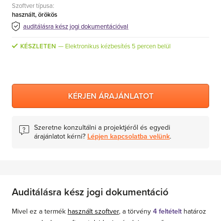
Szoftver típusa:
MS Skype for Business Server
használt, örökös
MS System Center
auditálásra kész jogi dokumentációval
Server CALs
KÉSZLETEN
Elektronikus kézbesítés 5 percen belül
KÉRJEN ÁRAJÁNLATOT
Szeretne konzultálni a projektjéről és egyedi
árajánlatot kérni?
Lépjen kapcsolatba velünk
.
Auditálásra kész jogi dokumentáció
Mivel ez a termék
használt szoftver
, a törvény
4 feltételt
határoz