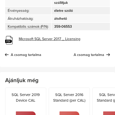
szállítjuk
Érvényesség:
életre szóló
Átruházhatóság:
átvihető
Kompatibilis számok (P/N)
:
359-06553
Microsoft SQL Server 2017 _ Licensing
A csomag tartalma
A csomag tartalma
Ajánljuk még
SQL Server 2019
SQL Server 2016
SQL Serv
Device CAL
Standard (per CAL)
Standard (