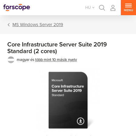
HU
MENU
MS Windows Server 2019
Core Infrastructure Server Suite 2019
Standard (2 cores)
magyar és
több mint 10 másik nyelv
MS Windows Server
MS SQL Server
MS Exchange Server
MS SharePoint Server
MS Project Server