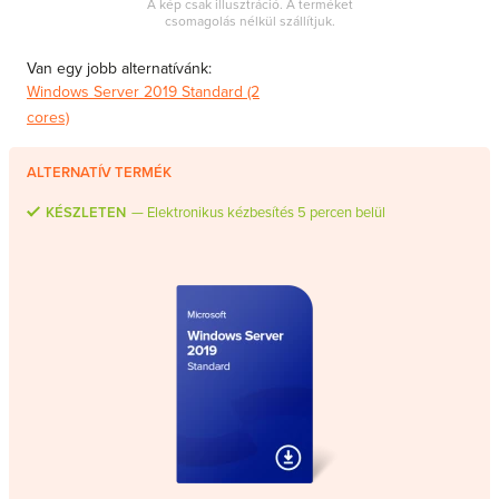
A kép csak illusztráció. A terméket
MS Skype for Business Server
csomagolás nélkül szállítjuk.
MS System Center
Van egy jobb alternatívánk:
Server CALs
Windows Server 2019 Standard (2
cores)
ALTERNATÍV TERMÉK
KÉSZLETEN
Elektronikus kézbesítés 5 percen belül