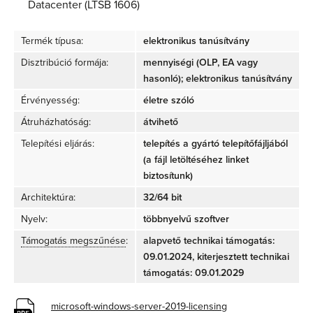
Datacenter (LTSB 1606)
Termék típusa:
elektronikus tanúsítvány
Disztribúció formája:
mennyiségi (OLP, EA vagy
hasonló); elektronikus tanúsítvány
Érvényesség:
életre szóló
Átruházhatóság:
átvihető
Telepítési eljárás:
telepítés a gyártó telepítőfájljából
(a fájl letöltéséhez linket
biztosítunk)
Architektúra:
32/64 bit
Nyelv:
többnyelvű szoftver
Támogatás megszűnése
:
alapvető technikai támogatás:
09.01.2024, kiterjesztett technikai
támogatás: 09.01.2029
microsoft-windows-server-2019-licensing