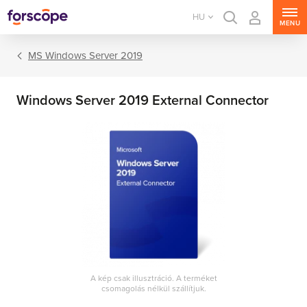
HU
MENU
MS Windows Server 2019
Windows Server 2019 External Connector
MS Windows Server
MS SQL Server
MS Exchange Server
MS SharePoint Server
A kép csak illusztráció. A terméket
csomagolás nélkül szállítjuk.
MS Project Server