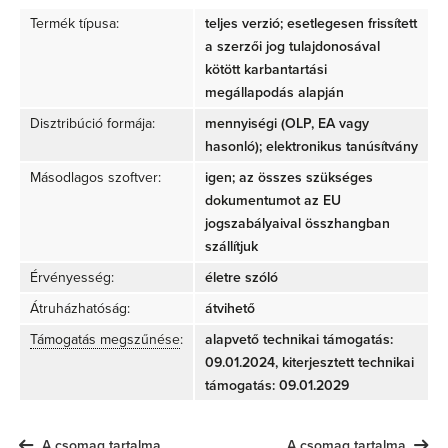
Termék típusa:
teljes verzió; esetlegesen frissített
a szerzői jog tulajdonosával
kötött karbantartási
megállapodás alapján
Disztribúció formája:
mennyiségi (OLP, EA vagy
hasonló); elektronikus tanúsítvány
Másodlagos szoftver:
igen; az összes szükséges
dokumentumot az EU
jogszabályaival összhangban
szállítjuk
Érvényesség:
életre szóló
Átruházhatóság:
átvihető
Támogatás megszűnése
:
alapvető technikai támogatás:
09.01.2024, kiterjesztett technikai
támogatás: 09.01.2029
A csomag tartalma
A csomag tartalma