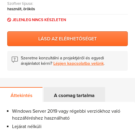
Szoftver típusa:
MS Skype for Business Server
használt, örökös
MS System Center
JELENLEG NINCS KÉSZLETEN
Server CALs
LÁSD AZ ELÉRHETŐSÉGET
Szeretne konzultálni a projektjéről és egyedi
árajánlatot kérni?
Lépjen kapcsolatba velünk
.
Áttekintés
A csomag tartalma
Windows Server 2019 vagy régebbi verziókhoz való
hozzáféréshez használható
Lejárat nélküli