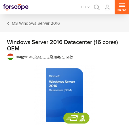
HU
MENU
MS Windows Server 2016
Windows Server 2016 Datacenter (16 cores)
OEM
magyar és
több mint 10 másik nyelv
MS Windows Server
MS SQL Server
MS Exchange Server
MS SharePoint Server
MS Project Server