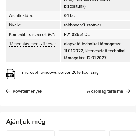
biztosítunk)
Architektúra:
64 bit
Nyelv:
többnyelvű szoftver
Kompatibilis számok (P/N)
:
P71-08651-DL
Támogatás megszűnése
:
alapvető technikai támogatás:
11.01.2022, kiterjesztett technikai
támogatás: 12.01.2027
microsoft-windows-server-2016-licensing
Követelmények
A csomag tartalma
Ajánljuk még