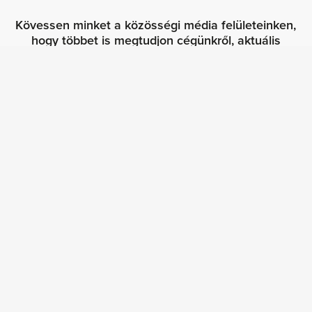
Kövessen minket a közösségi média felületeinken,
hogy többet is megtudjon cégünkről, aktuális
ajánlatainkról!
Főmenü
Vásároljon szoftvert
Értékesítse szoftverét
A szoftverlicencek jogszerűségének ellenőrzése
Szoftveraudit
Szoftverköltség-optimalizálás
Viszonteladói program