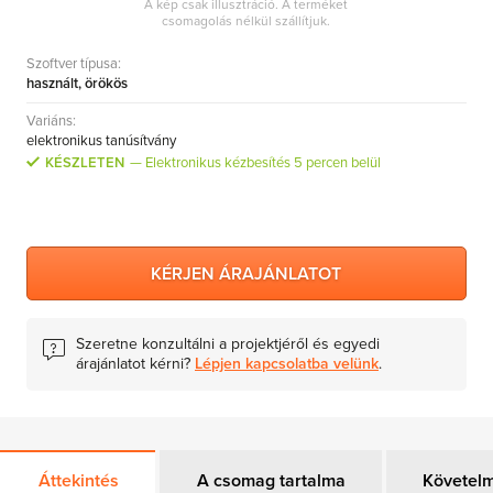
A kép csak illusztráció. A terméket
MS Skype for Business Server
csomagolás nélkül szállítjuk.
MS System Center
Szoftver típusa:
használt, örökös
Server CALs
Variáns:
elektronikus tanúsítvány
KÉSZLETEN
Elektronikus kézbesítés 5 percen belül
KÉRJEN ÁRAJÁNLATOT
Szeretne konzultálni a projektjéről és egyedi
árajánlatot kérni?
Lépjen kapcsolatba velünk
.
Áttekintés
A csomag tartalma
Követel