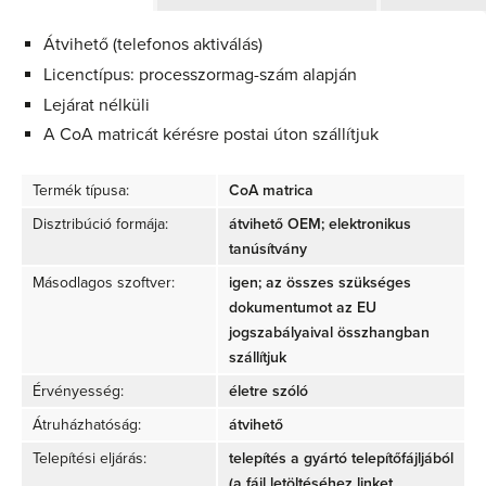
Átvihető (telefonos aktiválás)
Licenctípus: processzormag-szám alapján
Lejárat nélküli
A CoA matricát kérésre postai úton szállítjuk
Termék típusa:
CoA matrica
Disztribúció formája:
átvihető OEM; elektronikus
tanúsítvány
Másodlagos szoftver:
igen; az összes szükséges
dokumentumot az EU
jogszabályaival összhangban
szállítjuk
Érvényesség:
életre szóló
Átruházhatóság:
átvihető
Telepítési eljárás:
telepítés a gyártó telepítőfájljából
(a fájl letöltéséhez linket