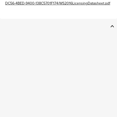
DC56-4BED-9400-138C5701F174/WS2016LicensingDatasheet.pdf