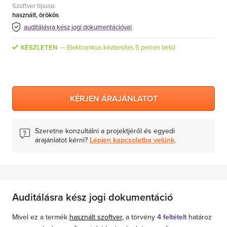
Szoftver típusa:
MS Skype for Business Server
használt, örökös
MS System Center
auditálásra kész jogi dokumentációval
Server CALs
KÉSZLETEN
Elektronikus kézbesítés 5 percen belül
KÉRJEN ÁRAJÁNLATOT
Szeretne konzultálni a projektjéről és egyedi
árajánlatot kérni?
Lépjen kapcsolatba velünk
.
Auditálásra kész jogi dokumentáció
Mivel ez a termék
használt szoftver
, a törvény
4 feltételt
határoz