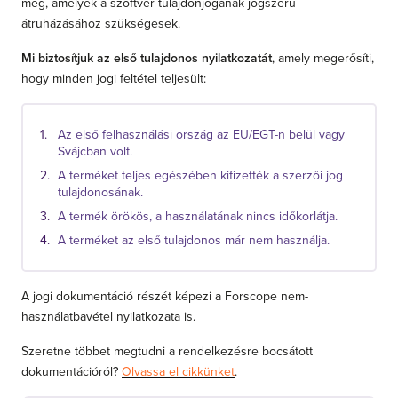
meg, amelyek a szoftver tulajdonjogának jogszerű
átruházásához szükségesek.
Mi biztosítjuk az első tulajdonos nyilatkozatát
, amely megerősíti,
hogy minden jogi feltétel teljesült:
Az első felhasználási ország az EU/EGT-n belül vagy
Svájcban volt.
A terméket teljes egészében kifizették a szerzői jog
tulajdonosának.
A termék örökös, a használatának nincs időkorlátja.
A terméket az első tulajdonos már nem használja.
A jogi dokumentáció részét képezi a Forscope nem-
használatbavétel nyilatkozata is.
Szeretne többet megtudni a rendelkezésre bocsátott
dokumentációról?
Olvassa el cikkünket
.