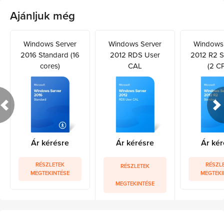
Ajánljuk még
Windows Server
Windows Server
Windows 
2016 Standard (16
2012 RDS User
2012 R2 S
cores)
CAL
(2 C
Ár kérésre
Ár kérésre
Ár kér
RÉSZLETEK
RÉSZL
RÉSZLETEK
MEGTEKINTÉSE
MEGTEKI
MEGTEKINTÉSE