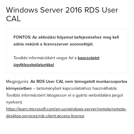
Windows Server 2016 RDS User
CAL
FONTOS: Az aktiválási folyamat befejezéséhez meg kell
adnia nekünk a licencszerver azonosítóját.
További információkért vegye fel a
kapcsolatot
ügyfélszolgálatunkkal
.
Megjegyzés:
Az RDS User CAL nem támogatott munkacsoportos
környezetben
– tartománybeli kapcsolatokhoz használhatók.
További információért látogasson el a gyártó weboldalára (angol
nyelven):
https://learn.microsoft.com/en-us/windows-server/remote/remote-
desktop-services/rds-client-access-license