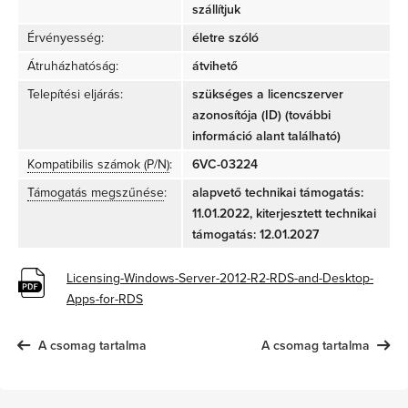
szállítjuk
Érvényesség:
életre szóló
Átruházhatóság:
átvihető
Telepítési eljárás:
szükséges a licencszerver
azonosítója (ID) (további
információ alant található)
Kompatibilis számok (P/N)
:
6VC-03224
Támogatás megszűnése
:
alapvető technikai támogatás:
11.01.2022, kiterjesztett technikai
támogatás: 12.01.2027
Licensing-Windows-Server-2012-R2-RDS-and-Desktop-
Apps-for-RDS
A csomag tartalma
A csomag tartalma