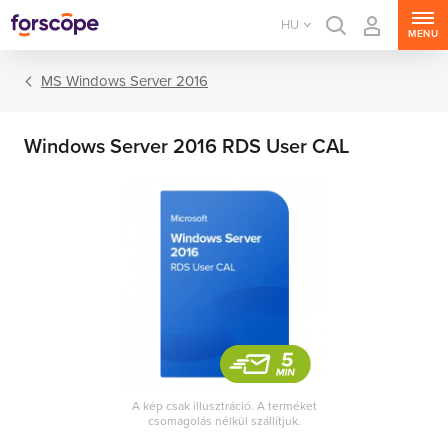
HU
MENU
MS Windows Server 2016
Windows Server 2016 RDS User CAL
MS Windows Server
MS SQL Server
MS Exchange Server
MS SharePoint Server
A kép csak illusztráció. A terméket
csomagolás nélkül szállítjuk.
MS Project Server