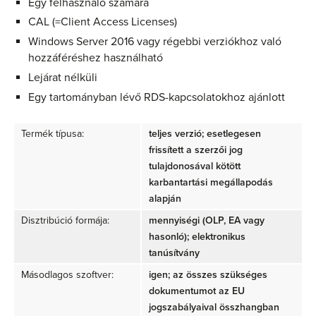
Egy felhasználó számára
CAL (=Client Access Licenses)
Windows Server 2016 vagy régebbi verziókhoz való
hozzáféréshez használható
Lejárat nélküli
Egy tartományban lévő RDS-kapcsolatokhoz ajánlott
Termék típusa:
teljes verzió; esetlegesen
frissített a szerzői jog
tulajdonosával kötött
karbantartási megállapodás
alapján
Disztribúció formája:
mennyiségi (OLP, EA vagy
hasonló); elektronikus
tanúsítvány
Másodlagos szoftver:
igen; az összes szükséges
dokumentumot az EU
jogszabályaival összhangban