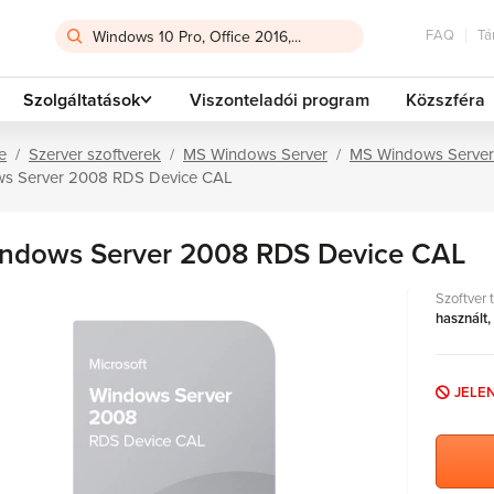
FAQ
Tá
Szolgáltatások
Viszonteladói program
Közszféra
e
Szerver szoftverek
MS Windows Server
MS Windows Serve
s Server 2008 RDS Device CAL
ndows Server 2008 RDS Device CAL
Szoftver 
használt,
JELE