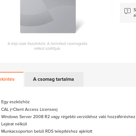
S
á
A kép csak illusztráció. A terméket csomagolás
nélkül szállítjuk.
ekintés
A csomag tartalma
Egy eszközhöz
CAL (=Client Access Licenses)
Windows Server 2008 R2 vagy régebbi verziókhoz való hozzáféréshez
Lejárat nélküli
Munkacsoporton belüli RDS telepítéshez ajánlott