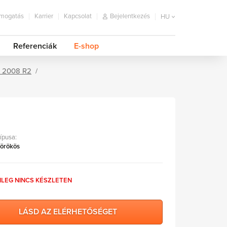
mogatás
Karrier
Kapcsolat
Bejelentkezés
HU
Referenciák
E-shop
r 2008 R2
típusa:
 örökös
NLEG NINCS KÉSZLETEN
LÁSD AZ ELÉRHETŐSÉGET