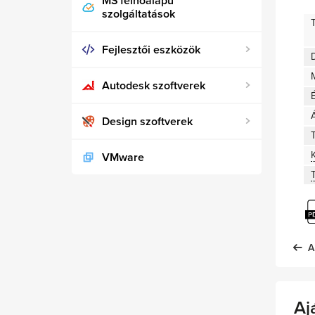
MS felhőalapú
szolgáltatások
Fejlesztői eszközök
D
Autodesk szoftverek
Design szoftverek
T
VMware
A
Aj