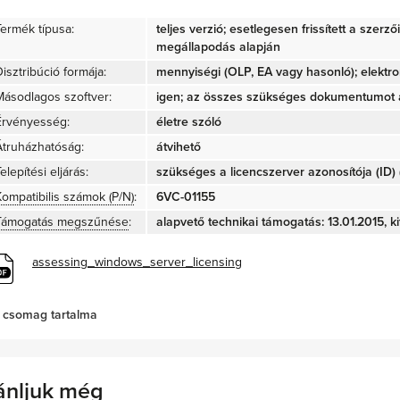
Termék típusa:
teljes verzió; esetlegesen frissített a szerz
megállapodás alapján
isztribúció formája:
mennyiségi (OLP, EA vagy hasonló); elektro
Másodlagos szoftver:
igen; az összes szükséges dokumentumot a
Érvényesség:
életre szóló
Átruházhatóság:
átvihető
elepítési eljárás:
szükséges a licencszerver azonosítója (ID) (
Kompatibilis számok (P/N)
:
6VC-01155
Támogatás megszűnése
:
alapvető technikai támogatás: 13.01.2015, ki
assessing_windows_server_licensing
 csomag tartalma
ánljuk még