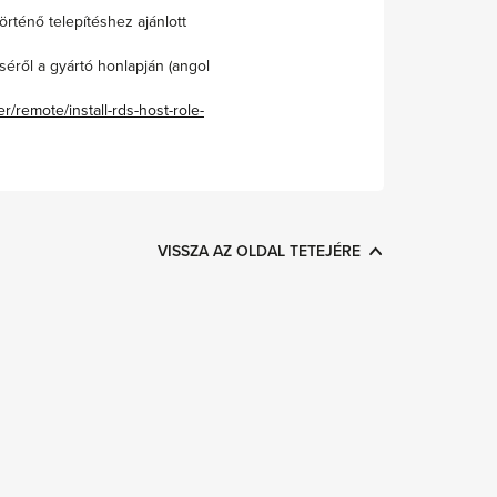
ténő telepítéshez ajánlott
éről a gyártó honlapján (angol
/remote/install-rds-host-role-
VISSZA AZ OLDAL TETEJÉRE