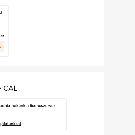
AL
re
E
e CAL
adnia nekünk a licencszerver
gálatunkkal
.