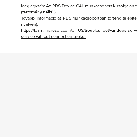
Megjegyzés: Az RDS Device CAL munkacsoport-kiszolgálón tör
(tartomány nélkül)
.
További információ az RDS munkacsoportban történő telepítés
nyelven):
https://learn.microsoft.com/en-US/troubleshoot/windows-server
service-without-connection-broker