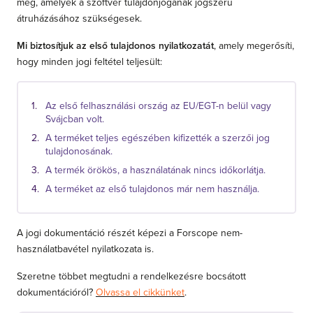
meg, amelyek a szoftver tulajdonjogának jogszerű
átruházásához szükségesek.
Mi biztosítjuk az első tulajdonos nyilatkozatát
, amely megerősíti,
hogy minden jogi feltétel teljesült:
Az első felhasználási ország az EU/EGT-n belül vagy
Svájcban volt.
A terméket teljes egészében kifizették a szerzői jog
tulajdonosának.
A termék örökös, a használatának nincs időkorlátja.
A terméket az első tulajdonos már nem használja.
A jogi dokumentáció részét képezi a Forscope nem-
használatbavétel nyilatkozata is.
Szeretne többet megtudni a rendelkezésre bocsátott
dokumentációról?
Olvassa el cikkünket
.