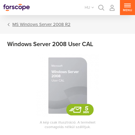
HU
MENU
MS Windows Server 2008 R2
Windows Server 2008 User CAL
MS Windows Server
MS SQL Server
MS Exchange Server
MS SharePoint Server
A kép csak illusztráció. A terméket
csomagolás nélkül szállítjuk.
MS Project Server