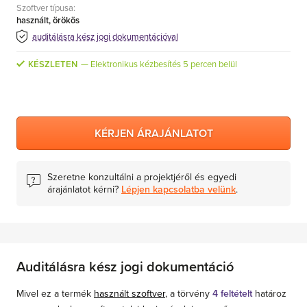
Szoftver típusa:
MS Skype for Business Server
használt, örökös
MS System Center
auditálásra kész jogi dokumentációval
Server CALs
KÉSZLETEN
Elektronikus kézbesítés 5 percen belül
KÉRJEN ÁRAJÁNLATOT
Szeretne konzultálni a projektjéről és egyedi
árajánlatot kérni?
Lépjen kapcsolatba velünk
.
Auditálásra kész jogi dokumentáció
Mivel ez a termék
használt szoftver
, a törvény
4 feltételt
határoz