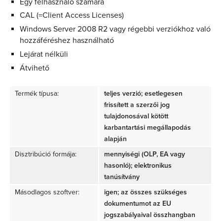
Egy felhasználó számára
CAL (=Client Access Licenses)
Windows Server 2008 R2 vagy régebbi verziókhoz való
hozzáféréshez használható
Lejárat nélküli
Átvihető
Termék típusa:
teljes verzió; esetlegesen
frissített a szerzői jog
tulajdonosával kötött
karbantartási megállapodás
alapján
Disztribúció formája:
mennyiségi (OLP, EA vagy
hasonló); elektronikus
tanúsítvány
Másodlagos szoftver:
igen; az összes szükséges
dokumentumot az EU
jogszabályaival összhangban