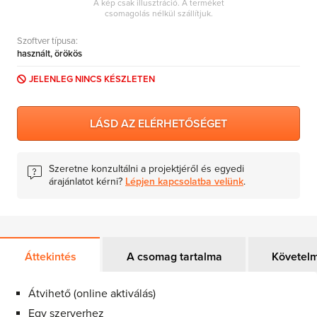
A kép csak illusztráció. A terméket
MS Skype for Business Server
csomagolás nélkül szállítjuk.
MS System Center
Szoftver típusa:
használt, örökös
Server CALs
JELENLEG NINCS KÉSZLETEN
LÁSD AZ ELÉRHETŐSÉGET
Szeretne konzultálni a projektjéről és egyedi
árajánlatot kérni?
Lépjen kapcsolatba velünk
.
Áttekintés
A csomag tartalma
Követel
Átvihető (online aktiválás)
Egy szerverhez