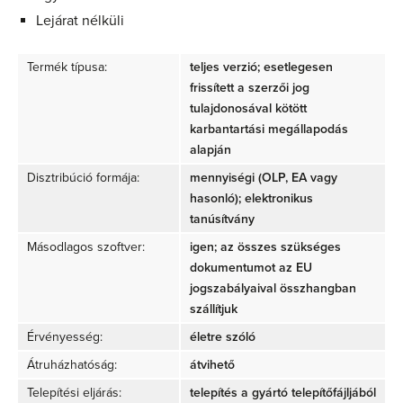
Lejárat nélküli
Termék típusa:
teljes verzió; esetlegesen
frissített a szerzői jog
tulajdonosával kötött
karbantartási megállapodás
alapján
Disztribúció formája:
mennyiségi (OLP, EA vagy
hasonló); elektronikus
tanúsítvány
Másodlagos szoftver:
igen; az összes szükséges
dokumentumot az EU
jogszabályaival összhangban
szállítjuk
Érvényesség:
életre szóló
Átruházhatóság:
átvihető
Telepítési eljárás:
telepítés a gyártó telepítőfájljából