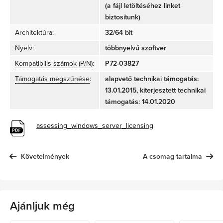
(a fájl letöltéséhez linket
biztosítunk)
Architektúra:
32/64 bit
Nyelv:
többnyelvű szoftver
Kompatibilis számok (P/N)
:
P72-03827
Támogatás megszűnése
:
alapvető technikai támogatás:
13.01.2015, kiterjesztett technikai
támogatás: 14.01.2020
assessing_windows_server_licensing
Követelmények
A csomag tartalma
Ajánljuk még