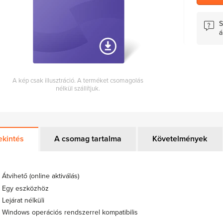
S
á
A kép csak illusztráció. A terméket csomagolás
nélkül szállítjuk.
ekintés
A csomag tartalma
Követelmények
Átvihető (online aktiválás)
Egy eszközhöz
Lejárat nélküli
Windows operációs rendszerrel kompatibilis