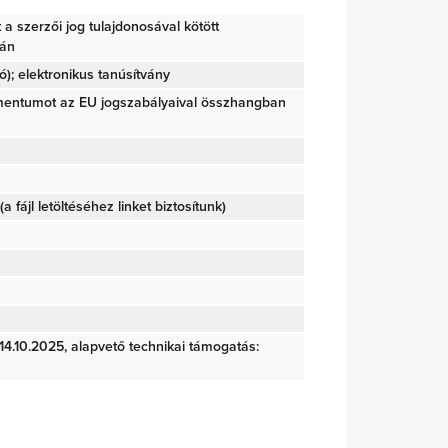
tt a szerzői jog tulajdonosával kötött
ján
); elektronikus tanúsítvány
mentumot az EU jogszabályaival összhangban
(a fájl letöltéséhez linket biztosítunk)
 14.10.2025, alapvető technikai támogatás: