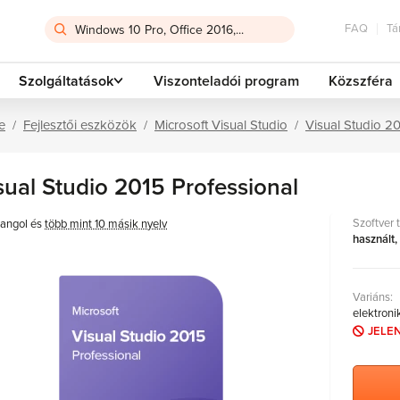
FAQ
Tá
Szolgáltatások
Viszonteladói program
Közszféra
e
Fejlesztői eszközök
Microsoft Visual Studio
Visual Studio 2
sual Studio 2015 Professional
Szoftver 
angol és
több mint 10 másik nyelv
használt,
Variáns:
elektroni
JELE