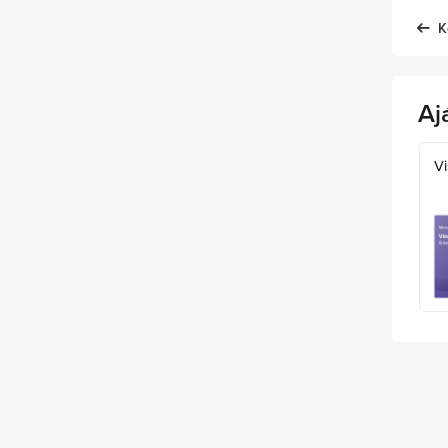
K
Aj
Vi