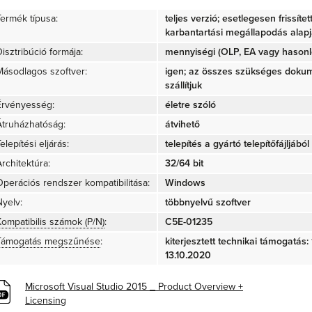
Termék típusa:
teljes verzió; esetlegesen frissíte
karbantartási megállapodás alap
isztribúció formája:
mennyiségi (OLP, EA vagy hasonló
Másodlagos szoftver:
igen; az összes szükséges doku
szállítjuk
Érvényesség:
életre szóló
Átruházhatóság:
átvihető
elepítési eljárás:
telepítés a gyártó telepítőfájljából 
rchitektúra:
32/64 bit
Operációs rendszer kompatibilitása:
Windows
Nyelv:
többnyelvű szoftver
Kompatibilis számok (P/N)
:
C5E-01235
Támogatás megszűnése
:
kiterjesztett technikai támogatás:
13.10.2020
Microsoft Visual Studio 2015 _ Product Overview +
Licensing