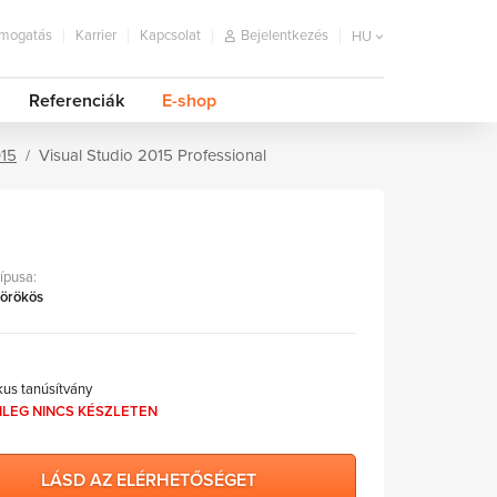
mogatás
Karrier
Kapcsolat
Bejelentkezés
HU
Referenciák
E-shop
015
Visual Studio 2015 Professional
típusa:
 örökös
kus tanúsítvány
NLEG NINCS KÉSZLETEN
LÁSD AZ ELÉRHETŐSÉGET