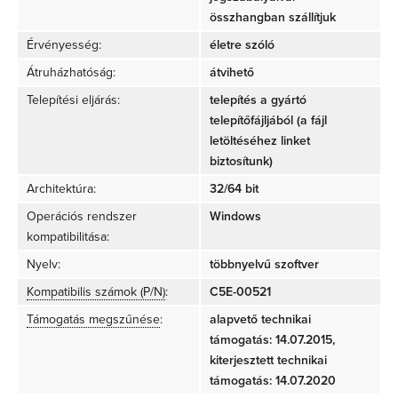
összhangban szállítjuk
Érvényesség:
életre szóló
Átruházhatóság:
átvihető
Telepítési eljárás:
telepítés a gyártó
telepítőfájljából (a fájl
letöltéséhez linket
biztosítunk)
Architektúra:
32/64 bit
Operációs rendszer
Windows
kompatibilitása:
Nyelv:
többnyelvű szoftver
Kompatibilis számok (P/N)
:
C5E-00521
Támogatás megszűnése
:
alapvető technikai
támogatás: 14.07.2015,
kiterjesztett technikai
támogatás: 14.07.2020