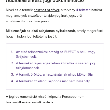
Auditálásra kész jogi dokumentáció
Mivel ez a termék
használt szoftver
, a törvény
4 feltételt
határoz
meg, amelyek a szoftver tulajdonjogának jogszerű
átruházásához szükségesek.
Mi biztosítjuk az első tulajdonos nyilatkozatát
, amely megerősíti,
hogy minden jogi feltétel teljesült:
Az első felhasználási ország az EU/EGT-n belül vagy
Svájcban volt.
A terméket teljes egészében kifizették a szerzői jog
tulajdonosának.
A termék örökös, a használatának nincs időkorlátja.
A terméket az első tulajdonos már nem használja.
A jogi dokumentáció részét képezi a Forscope nem-
használatbavétel nyilatkozata is.