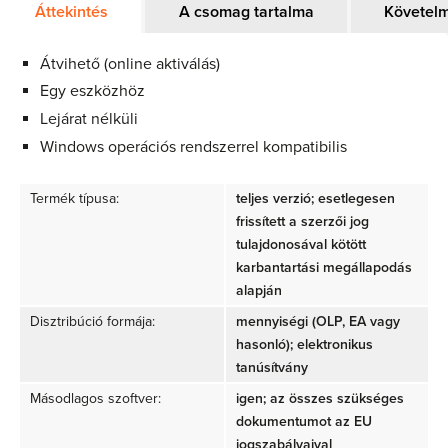
Áttekintés
A csomag tartalma
Követel
Átvihető (online aktiválás)
Egy eszközhöz
Lejárat nélküli
Windows operációs rendszerrel kompatibilis
Termék típusa:
teljes verzió; esetlegesen
frissített a szerzői jog
tulajdonosával kötött
karbantartási megállapodás
alapján
Disztribúció formája:
mennyiségi (OLP, EA vagy
hasonló); elektronikus
tanúsítvány
Másodlagos szoftver:
igen; az összes szükséges
dokumentumot az EU
jogszabályaival