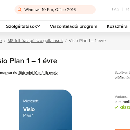
FAQ
Tá
Szolgáltatások
Viszonteladói program
Közszféra
e
MS felhőalapú szolgáltatások
Visio Plan 1 – 1 évre
sio Plan 1 – 1 évre
Szoftver 
magyar és
több mint 10 másik nyelv
előfizeté
Variáns:
elektroni
KÉSZ