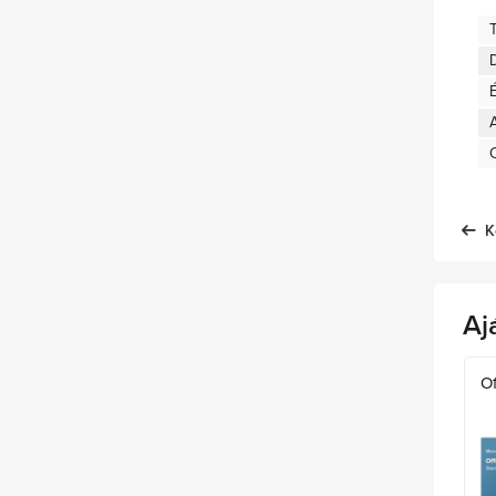
D
A
K
Aj
Of