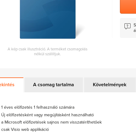
S
á
A kép csak illusztráció. A terméket csomagolás
nélkül szállítjuk.
ekintés
A csomag tartalma
Követelmények
1 éves előfizetés 1 felhasználó számára
Új előfizetésként vagy megújításként használható
a Microsoft előfizetések sajnos nem visszatéríthetőek
csak Visio web applikáció