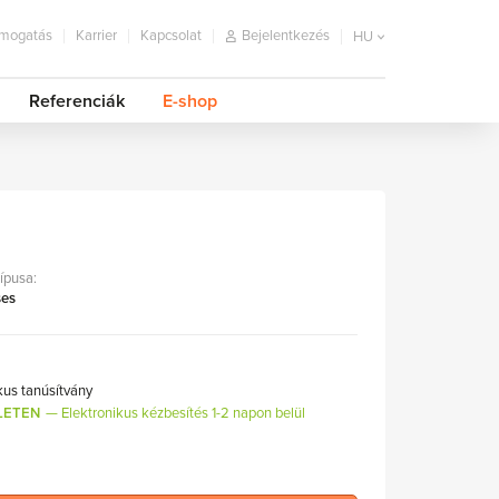
mogatás
Karrier
Kapcsolat
Bejelentkezés
HU
Referenciák
E-shop
típusa:
ses
kus tanúsítvány
LETEN
Elektronikus kézbesítés 1-2 napon belül