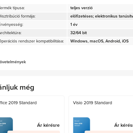
Termék típusa:
teljes verzió
isztribúció formája:
előfizetéses; elektronikus tanúsít
Érvényesség:
1 év
rchitektúra:
32/64 bit
Operációs rendszer kompatibilitása:
Windows, macOS, Android, iOS
övetelmények
ánljuk még
fice 2019 Standard
Visio 2019 Standard
Ár kérésre
Ár kérés