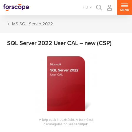
HU
MENU
MS SQL Server 2022
SQL Server 2022 User CAL – new (CSP)
MS Windows Server
MS SQL Server
MS Exchange Server
MS SharePoint Server
A kép csak illusztráció. A terméket
csomagolás nélkül szállítjuk.
MS Project Server