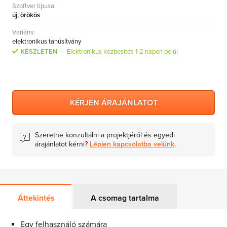
Szoftver típusa:
MS Skype for Business Server
új, örökös
MS System Center
Variáns:
Server CALs
elektronikus tanúsítvány
KÉSZLETEN
Elektronikus kézbesítés 1-2 napon belül
KÉRJEN ÁRAJÁNLATOT
Szeretne konzultálni a projektjéről és egyedi
árajánlatot kérni?
Lépjen kapcsolatba velünk
.
Áttekintés
A csomag tartalma
Egy felhasználó számára