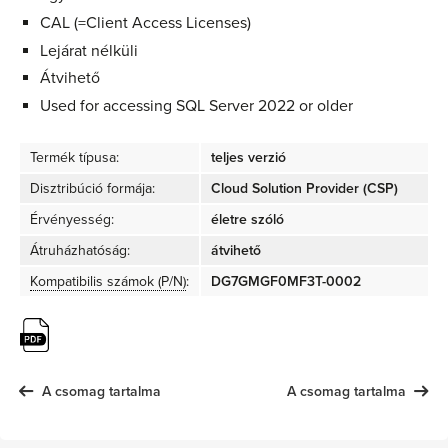
CAL (=Client Access Licenses)
Lejárat nélküli
Átvihető
Used for accessing SQL Server 2022 or older
Termék típusa:
teljes verzió
Disztribúció formája:
Cloud Solution Provider (CSP)
Érvényesség:
életre szóló
Átruházhatóság:
átvihető
Kompatibilis számok (P/N)
:
DG7GMGF0MF3T-0002
A csomag tartalma
A csomag tartalma