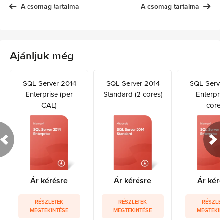
A csomag tartalma
A csomag tartalma
Ajánljuk még
SQL Server 2014
SQL Server 2014
SQL Serv
Enterprise (per
Standard (2 cores)
Enterpr
CAL)
core
Ár kérésre
Ár kérésre
Ár kér
RÉSZLETEK
RÉSZLETEK
RÉSZL
MEGTEKINTÉSE
MEGTEKINTÉSE
MEGTEKI