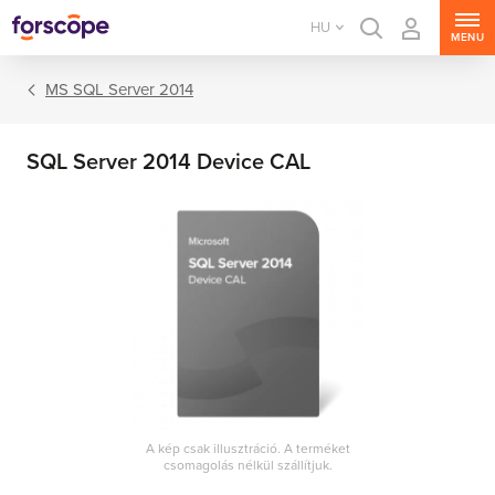
HU
MENU
MS SQL Server 2014
SQL Server 2014 Device CAL
MS Windows Server
MS SQL Server
MS Exchange Server
MS SharePoint Server
A kép csak illusztráció. A terméket
csomagolás nélkül szállítjuk.
MS Project Server