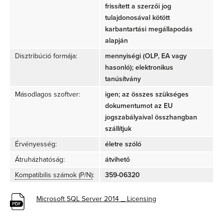
frissített a szerzői jog
tulajdonosával kötött
karbantartási megállapodás
alapján
Disztribúció formája:
mennyiségi (OLP, EA vagy
hasonló); elektronikus
tanúsítvány
Másodlagos szoftver:
igen; az összes szükséges
dokumentumot az EU
jogszabályaival összhangban
szállítjuk
Érvényesség:
életre szóló
Átruházhatóság:
átvihető
Kompatibilis számok (P/N)
:
359-06320
Microsoft SQL Server 2014 _ Licensing