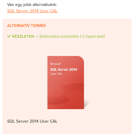
Van egy jobb alternatívánk:
MS Skype for Business Server
SQL Server 2014 User CAL
MS System Center
Server CALs
ALTERNATÍV TERMÉK
KÉSZLETEN
Elektronikus kézbesítés 1-2 napon belül
SQL Server 2014 User CAL