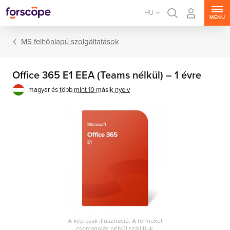
HU
MENU
MS felhőalapú szolgáltatások
Office 365 E1 EEA (Teams nélkül) – 1 évre
magyar és
több mint 10 másik nyelv
A kép csak illusztráció. A terméket
csomagolás nélkül szállítjuk.