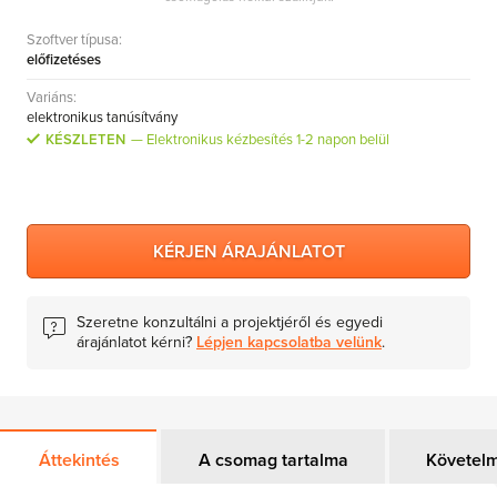
Szoftver típusa:
előfizetéses
Variáns:
elektronikus tanúsítvány
KÉSZLETEN
Elektronikus kézbesítés 1-2 napon belül
KÉRJEN ÁRAJÁNLATOT
Szeretne konzultálni a projektjéről és egyedi
árajánlatot kérni?
Lépjen kapcsolatba velünk
.
Áttekintés
A csomag tartalma
Követel