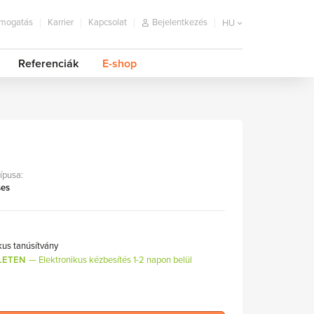
mogatás
Karrier
Kapcsolat
Bejelentkezés
HU
Referenciák
E-shop
típusa:
ses
kus tanúsítvány
LETEN
Elektronikus kézbesítés 1-2 napon belül