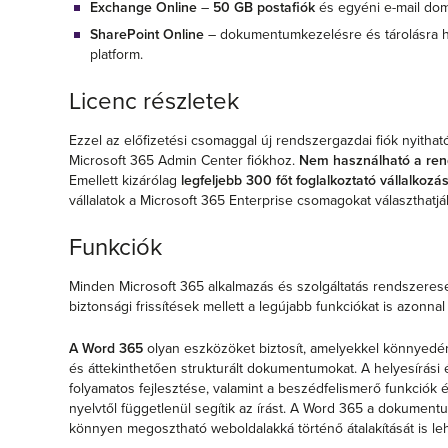
Exchange Online
–
50 GB postafiók
és egyéni e-mail dom
SharePoint Online
– dokumentumkezelésre és tárolásra 
platform.
Licenc részletek
Ezzel az előfizetési csomaggal új rendszergazdai fiók nyithat
Microsoft 365 Admin Center fiókhoz.
Nem használható a rend
Emellett kizárólag
legfeljebb 300 főt foglalkoztató vállalkozá
vállalatok a Microsoft 365 Enterprise csomagokat választhatjá
Funkciók
Minden Microsoft 365 alkalmazás és szolgáltatás rendszeresen
biztonsági frissítések mellett a legújabb funkciókat is azonna
A Word 365
olyan eszközöket biztosít, amelyekkel könnyedé
és áttekinthetően strukturált dokumentumokat. A helyesírási 
folyamatos fejlesztése, valamint a beszédfelismerő funkciók é
nyelvtől függetlenül segítik az írást. A Word 365 a dokumentu
könnyen megosztható weboldalakká történő átalakítását is leh