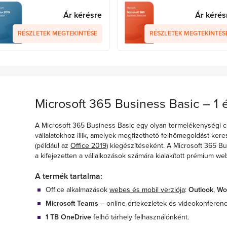
Ár kérésre
Ár kérés
RÉSZLETEK MEGTEKINTÉSE
RÉSZLETEK MEGTEKINTÉS
Microsoft 365 Business Basic – 1 
A Microsoft 365 Business Basic egy olyan termelékenységi 
vállalatokhoz illik, amelyek megfizethető felhőmegoldást kere
(például az
Office 2019
) kiegészítéseként. A Microsoft 365 Bu
a kifejezetten a vállalkozások számára kialakított prémium w
A termék tartalma:
Office alkalmazások
webes és mobil verziója
:
Outlook
,
Wo
Microsoft Teams
– online értekezletek és videokonferenc
1 TB OneDrive
felhő tárhely felhasználónként.