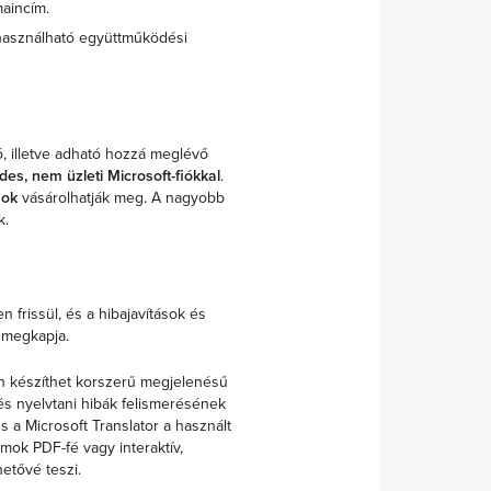
aincím.
használható együttműködési
ó, illetve adható hozzá meglévő
es, nem üzleti Microsoft-fiókkal
.
sok
vásárolhatják meg. A nagyobb
k.
 frissül, és a hibajavítások és
l megkapja.
n készíthet korszerű megjelenésű
és nyelvtani hibák felismerésének
s a Microsoft Translator a használt
mok PDF-fé vagy interaktív,
etővé teszi.