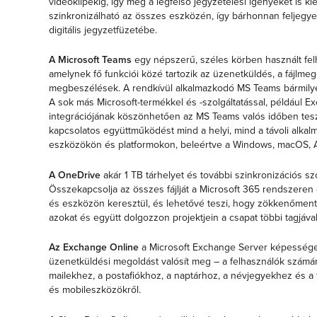
videoklipekig, így még a legfelső jegyzetelési igényeket is kie
szinkronizálható az összes eszközén, így bárhonnan feljegyez
digitális jegyzetfüzetébe.
A Microsoft Teams
egy népszerű, széles körben használt fel
amelynek fő funkciói közé tartozik az üzenetküldés, a fájlme
megbeszélések. A rendkívül alkalmazkodó MS Teams bármilyen
A sok más Microsoft-termékkel és -szolgáltatással, például 
integrációjának köszönhetően az MS Teams valós időben tesz
kapcsolatos együttműködést mind a helyi, mind a távoli alka
eszközökön és platformokon, beleértve a Windows, macOS, A
A OneDrive
akár 1 TB tárhelyet és további szinkronizációs szol
Összekapcsolja az összes fájlját a Microsoft 365 rendszere
és eszközön keresztül, és lehetővé teszi, hogy zökkenőmen
azokat és együtt dolgozzon projektjein a csapat többi tagjával
Az Exchange Online
a Microsoft Exchange Server képessége
üzenetküldési megoldást valósít meg – a felhasználók számára
mailekhez, a postafiókhoz, a naptárhoz, a névjegyekhez és a f
és mobileszközökről.