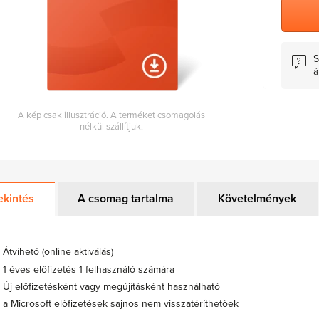
S
á
A kép csak illusztráció. A terméket csomagolás
nélkül szállítjuk.
ekintés
A csomag tartalma
Követelmények
Átvihető (online aktiválás)
1 éves előfizetés 1 felhasználó számára
Új előfizetésként vagy megújításként használható
a Microsoft előfizetések sajnos nem visszatéríthetőek