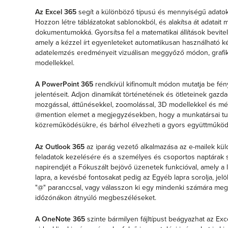
Az Excel 365
segít a különböző típusú és mennyiségű adato
Hozzon létre táblázatokat sablonokból, és alakítsa át adatait 
dokumentumokká. Gyorsítsa fel a matematikai állítások bevitel
amely a kézzel írt egyenleteket automatikusan használható ké
adatelemzés eredményeit vizuálisan meggyőző módon, grafik
modellekkel.
A PowerPoint 365
rendkívül kifinomult módon mutatja be fényké
jelentéseit. Adjon dinamikát történetének és ötleteinek gazda
mozgással, áttűnésekkel, zoomolással, 3D modellekkel és mé
@mention elemet a megjegyzésekben, hogy a munkatársai tu
közreműködésükre, és bárhol élvezheti a gyors együttműköd
Az Outlook 365
az iparág vezető alkalmazása az e-mailek küld
feladatok kezelésére és a személyes és csoportos naptárak 
napirendjét a Fókuszált bejövő üzenetek funkcióval, amely a 
lapra, a kevésbé fontosakat pedig az Egyéb lapra sorolja, jelö
"@" paranccsal, vagy válasszon ki egy mindenki számára megf
időzónákon átnyúló megbeszéléseket.
A OneNote 365
szinte bármilyen fájltípust beágyazhat az Exc