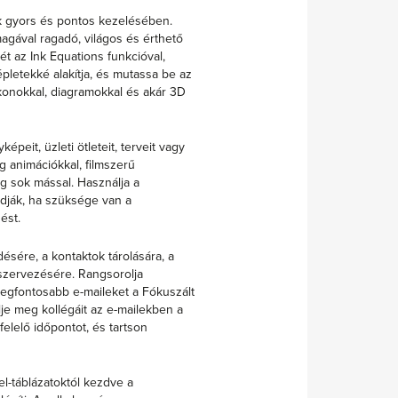
k gyors és pontos kezelésében.
magával ragadó, világos és érthető
ét az Ink Equations funkcióval,
pletekké alakítja, és mutassa be az
onokkal, diagramokkal és akár 3D
peit, üzleti ötleteit, terveit vagy
g animációkkal, filmszerű
g sok mással. Használja a
dják, ha szüksége van a
ést.
ésére, a kontaktok tárolására, a
szervezésére. Rangsorolja
legfontosabb e-maileket a Fókuszált
lje meg kollégáit az e-mailekben a
elelő időpontot, és tartson
el-táblázatoktól kezdve a