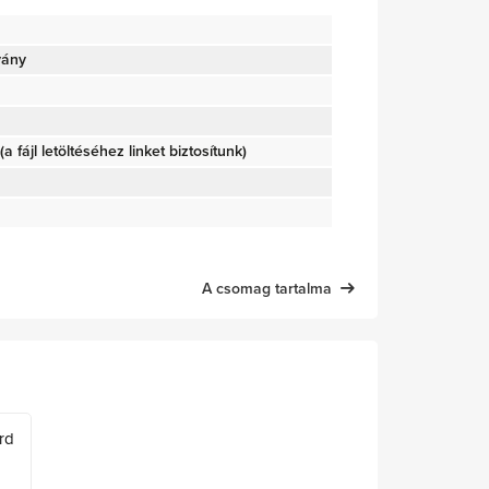
vány
(a fájl letöltéséhez linket biztosítunk)
A csomag tartalma
rd