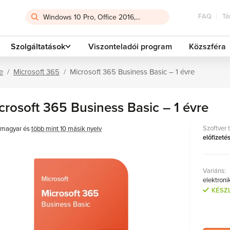
FAQ
Tá
Szolgáltatások
Viszonteladói program
Közszféra
e
Microsoft 365
Microsoft 365 Business Basic – 1 évre
crosoft 365 Business Basic – 1 évre
Szoftver 
magyar és
több mint 10 másik nyelv
előfizeté
Variáns:
elektroni
KÉSZ