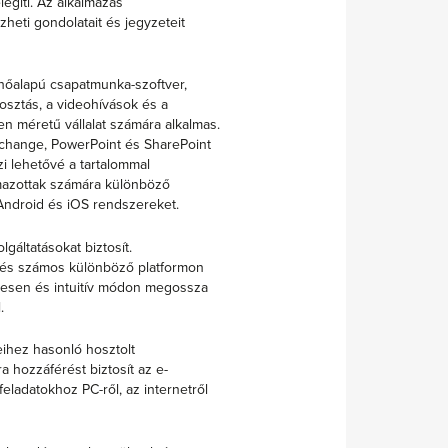
légíti. Az alkalmazás
heti gondolatait és jegyzeteit
hőalapú csapatmunka-szoftver,
gosztás, a videohívások és a
 méretű vállalat számára alkalmas.
Exchange, PowerPoint és SharePoint
i lehetővé a tartalommal
lmazottak számára különböző
ndroid és iOS rendszereket.
gáltatásokat biztosít.
n és számos különböző platformon
tesen és intuitív módon megossza
.
ihez hasonló hosztolt
 hozzáférést biztosít az e-
eladatokhoz PC-ről, az internetről