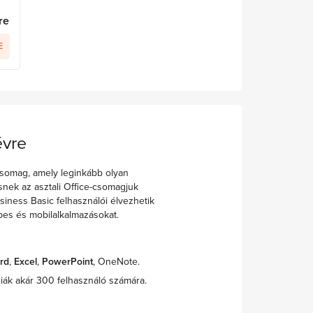
re
E
évre
csomag, amely leginkább olyan
snek az asztali Office-csomagjuk
siness Basic felhasználói élvezhetik
ebes és mobilalkalmazásokat.
rd
,
Excel
,
PowerPoint
, OneNote.
iák akár 300 felhasználó számára.