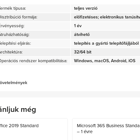
Termék típusa:
teljes verzió
isztribúció formája:
előfizetéses; elektronikus tanúsít
Érvényesség:
1 év
Átruházhatóság:
átvihető
elepítési eljárás:
telepítés a gyártó telepítőfájljából 
rchitektúra:
32/64 bit
Operációs rendszer kompatibilitása:
Windows, macOS, Android, iOS
övetelmények
ánljuk még
fice 2019 Standard
Microsoft 365 Business Standa
– 1 évre