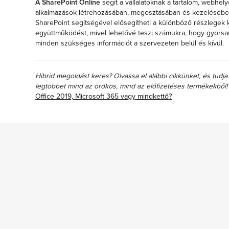
A SharePoint Online
segít a vállalatoknak a tartalom, webhel
alkalmazások létrehozásában, megosztásában és kezelésében
SharePoint segítségével elősegítheti a különböző részlegek 
együttműködést, mivel lehetővé teszi számukra, hogy gyors
minden szükséges információt a szervezeten belül és kívül.
Hibrid megoldást keres? Olvassa el alábbi cikkünket, és tudj
legtöbbet mind az örökös, mind az előfizetéses termékekből!
Office 2019, Microsoft 365 vagy mindkettő?