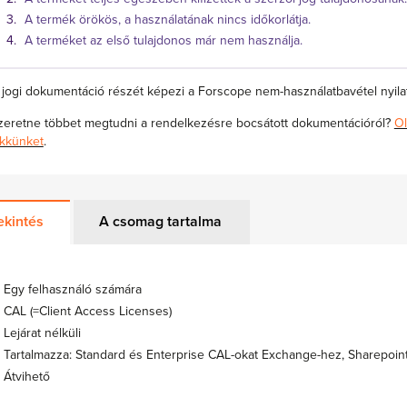
A termék örökös, a használatának nincs időkorlátja.
A terméket az első tulajdonos már nem használja.
 jogi dokumentáció részét képezi a Forscope nem-használatbavétel nyilat
zeretne többet megtudni a rendelkezésre bocsátott dokumentációról?
Ol
ikkünket
.
ekintés
A csomag tartalma
Egy felhasználó számára
CAL (=Client Access Licenses)
Lejárat nélküli
Tartalmazza: Standard és Enterprise CAL-okat Exchange-hez, Sharepoin
Átvihető