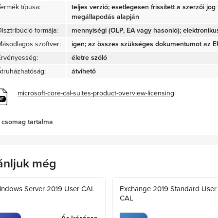
Termék típusa:
teljes verzió; esetlegesen frissített a szerzői jo
megállapodás alapján
isztribúció formája:
mennyiségi (OLP, EA vagy hasonló); elektroniku
Másodlagos szoftver:
igen; az összes szükséges dokumentumot az EU 
Érvényesség:
életre szóló
Átruházhatóság:
átvihető
microsoft-core-cal-suites-product-overview-licensing
 csomag tartalma
ánljuk még
indows Server 2019 User CAL
Exchange 2019 Standard User
CAL