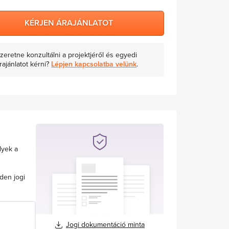
KÉRJEN ÁRAJÁNLATOT
zeretne konzultálni a projektjéről és egyedi
rajánlatot kérni?
Lépjen kapcsolatba velünk
.
lyek a
den jogi
Jogi dokumentáció minta