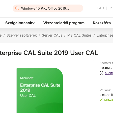
FAQ
Tá
Szolgáltatások
Viszonteladói program
Közszféra
e
Szerver szoftverek
Server CALs
MS CAL Suites
Enterpris
terprise CAL Suite 2019 User CAL
Szoftver 
használt,
audit
Variáns:
elektroni
KÉSZ