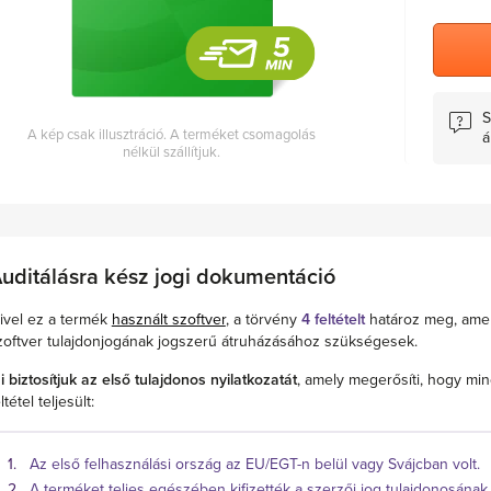
S
A kép csak illusztráció. A terméket csomagolás
á
nélkül szállítjuk.
uditálásra kész jogi dokumentáció
ivel ez a termék
használt szoftver
, a törvény
4 feltételt
határoz meg, ame
zoftver tulajdonjogának jogszerű átruházásához szükségesek.
i biztosítjuk az első tulajdonos nyilatkozatát
, amely megerősíti, hogy min
ltétel teljesült:
Az első felhasználási ország az EU/EGT-n belül vagy Svájcban volt.
A terméket teljes egészében kifizették a szerzői jog tulajdonosának.