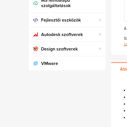
MS felhőalapú
szolgáltatások
Fejlesztői eszközök
A
Autodesk szoftverek
S
c
Design szoftverek
VMware
Átt