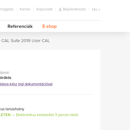
mogatás
Karrier
Kapcsolat
Bejelentkezés
HU
Referenciák
E-shop
e CAL Suite 2019 User CAL
típusa:
 örökös
álásra kész jogi dokumentációval
kus tanúsítvány
LETEN
Elektronikus kézbesítés 5 percen belül