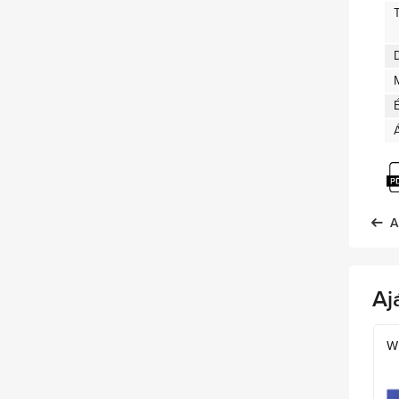
D
A
Aj
W