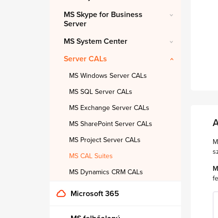
MS Skype for Business
Server
MS System Center
Server CALs
MS Windows Server CALs
MS SQL Server CALs
MS Exchange Server CALs
A
MS SharePoint Server CALs
MS Project Server CALs
M
s
MS CAL Suites
M
MS Dynamics CRM CALs
fe
Microsoft 365