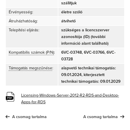
szállítjuk
Érvényesség:
életre szóló
Átruházhatóság:
átvihető
Telepítési eljárás:
szükséges a licencszerver
azonosítója (ID) (további
információ alant található)
Kompatibilis számok (P/N)
:
6VC-03748, 6VC-03766, 6VC-
03728
Támogatás megszűnése
:
alapvető technikai támogatás:
09.01.2024, kiterjesztett
technikai támogatás: 09.01.2029
Licensing-Windows-Server-2012-R2-RDS-and-Desktop-
Apps-for-RDS
A csomag tartalma
A csomag tartalma