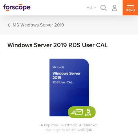
HU
MENU
MS Windows Server 2019
Windows Server 2019 RDS User CAL
MS Windows Server
MS SQL Server
MS Exchange Server
MS SharePoint Server
A kép csak illusztráció. A terméket
csomagolás nélkül szállítjuk.
MS Project Server