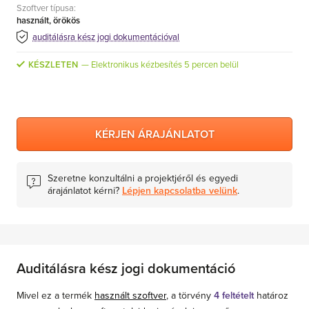
Szoftver típusa:
MS Skype for Business Server
használt, örökös
MS System Center
auditálásra kész jogi dokumentációval
Server CALs
KÉSZLETEN
Elektronikus kézbesítés 5 percen belül
KÉRJEN ÁRAJÁNLATOT
Szeretne konzultálni a projektjéről és egyedi
árajánlatot kérni?
Lépjen kapcsolatba velünk
.
Auditálásra kész jogi dokumentáció
Mivel ez a termék
használt szoftver
, a törvény
4 feltételt
határoz