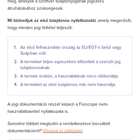
meg, amelyek a szoftver tulajdonjogának jogszerű
átruházásához szükségesek.
Mi biztosítjuk az első tulajdonos nyilatkozatát
, amely megerősíti,
hogy minden jogi feltétel teljesült:
Az első felhasználási ország az EU/EGT-n belül vagy
Svájcban volt.
A terméket teljes egészében kifizették a szerzői jog
tulajdonosának.
A termék örökös, a használatának nincs időkorlátja.
A terméket az első tulajdonos már nem használja.
A jogi dokumentáció részét képezi a Forscope nem-
használatbavétel nyilatkozata is.
Szeretne többet megtudni a rendelkezésre bocsátott
dokumentációról?
Olvassa el cikkünket
.