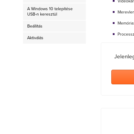
Videókár
A Windows 10 telepítése
Merevlem
USB-n keresztül
Memória:
Beállítás
Processz
Aktiválás
Jelenle