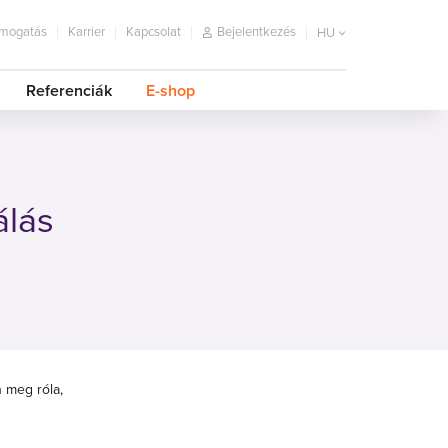
mogatás
Karrier
Kapcsolat
Bejelentkezés
HU
Referenciák
E-shop
álás
 meg róla,