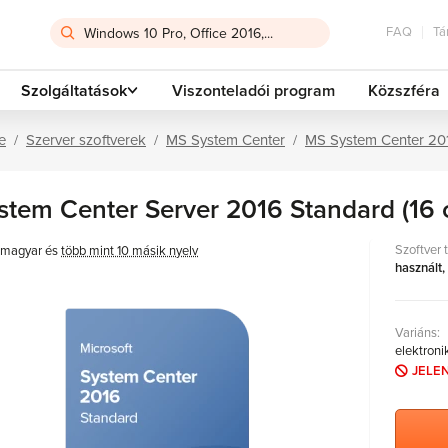
FAQ
Tá
Szolgáltatások
Viszonteladói program
Közszféra
e
Szerver szoftverek
MS System Center
MS System Center 20
stem Center Server 2016 Standard (16 
Szoftver 
magyar és
több mint 10 másik nyelv
használt,
Variáns:
elektroni
JELE