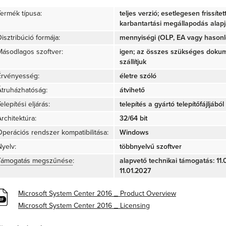
Termék típusa:
teljes verzió; esetlegesen frissíte
karbantartási megállapodás alap
isztribúció formája:
mennyiségi (OLP, EA vagy hasonló
Másodlagos szoftver:
igen; az összes szükséges doku
szállítjuk
Érvényesség:
életre szóló
Átruházhatóság:
átvihető
elepítési eljárás:
telepítés a gyártó telepítőfájljából 
rchitektúra:
32/64 bit
Operációs rendszer kompatibilitása:
Windows
Nyelv:
többnyelvű szoftver
Támogatás megszűnése
:
alapvető technikai támogatás: 11.0
11.01.2027
Microsoft System Center 2016 _ Product Overview
Microsoft System Center 2016 _ Licensing