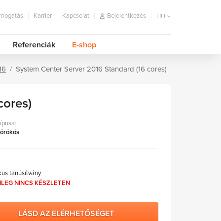
mogatás
Karrier
Kapcsolat
Bejelentkezés
HU
Referenciák
E-shop
16
System Center Server 2016 Standard (16 cores)
cores)
típusa:
 örökös
kus tanúsítvány
NLEG NINCS KÉSZLETEN
LÁSD AZ ELÉRHETŐSÉGET