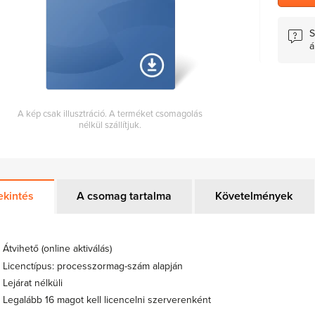
S
á
A kép csak illusztráció. A terméket csomagolás
nélkül szállítjuk.
ekintés
A csomag tartalma
Követelmények
Átvihető (online aktiválás)
Licenctípus: processzormag-szám alapján
Lejárat nélküli
Legalább 16 magot kell licencelni szerverenként