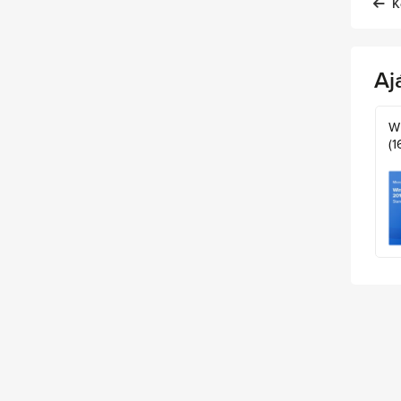
K
Aj
W
(1