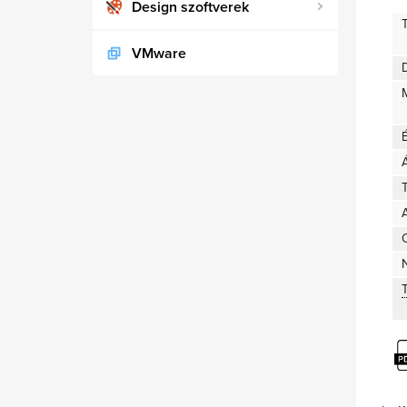
Design szoftverek
VMware
D
T
A