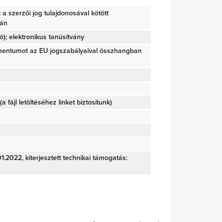
tt a szerzői jog tulajdonosával kötött
ján
); elektronikus tanúsítvány
mentumot az EU jogszabályaival összhangban
(a fájl letöltéséhez linket biztosítunk)
1.2022, kiterjesztett technikai támogatás: