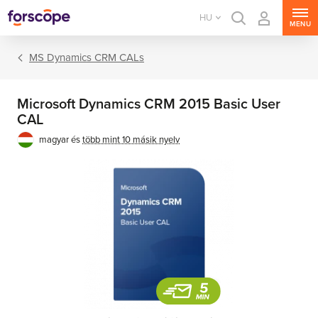
HU
MENU
MS Dynamics CRM CALs
Microsoft Dynamics CRM 2015 Basic User
CAL
magyar és
több mint 10 másik nyelv
MS Windows Server
MS SQL Server
MS Exchange Server
MS SharePoint Server
MS Project Server