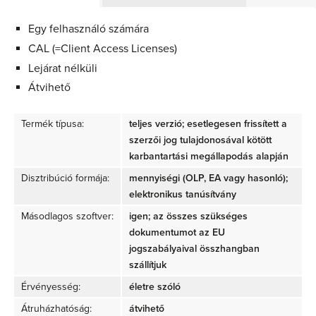
Egy felhasználó számára
CAL (=Client Access Licenses)
Lejárat nélküli
Átvihető
Termék típusa:
teljes verzió; esetlegesen frissített a
szerzői jog tulajdonosával kötött
karbantartási megállapodás alapján
Disztribúció formája:
mennyiségi (OLP, EA vagy hasonló);
elektronikus tanúsítvány
Másodlagos szoftver:
igen; az összes szükséges
dokumentumot az EU
jogszabályaival összhangban
szállítjuk
Érvényesség:
életre szóló
Átruházhatóság:
átvihető