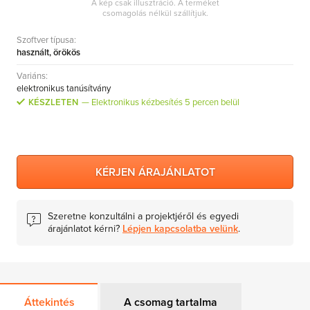
A kép csak illusztráció. A terméket
MS Skype for Business Server
csomagolás nélkül szállítjuk.
MS System Center
Szoftver típusa:
használt, örökös
Server CALs
Variáns:
elektronikus tanúsítvány
KÉSZLETEN
Elektronikus kézbesítés 5 percen belül
KÉRJEN ÁRAJÁNLATOT
Szeretne konzultálni a projektjéről és egyedi
árajánlatot kérni?
Lépjen kapcsolatba velünk
.
Áttekintés
A csomag tartalma