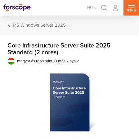
HU
MENU
MS Windows Server 2025
Core Infrastructure Server Suite 2025
Standard (2 cores)
magyar és
több mint 10 másik nyelv
MS Windows Server
MS SQL Server
MS Exchange Server
MS SharePoint Server
MS Project Server