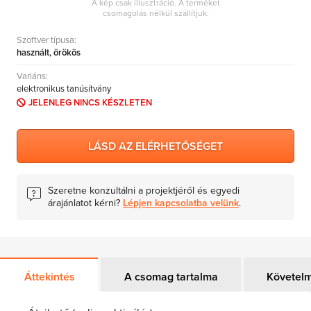
A kép csak illusztráció. A terméket
MS Skype for Business Server
csomagolás nélkül szállítjuk.
MS System Center
Szoftver típusa:
használt, örökös
Server CALs
Variáns:
elektronikus tanúsítvány
JELENLEG NINCS KÉSZLETEN
LÁSD AZ ELÉRHETŐSÉGET
Szeretne konzultálni a projektjéről és egyedi
árajánlatot kérni?
Lépjen kapcsolatba velünk
.
Áttekintés
A csomag tartalma
Követel