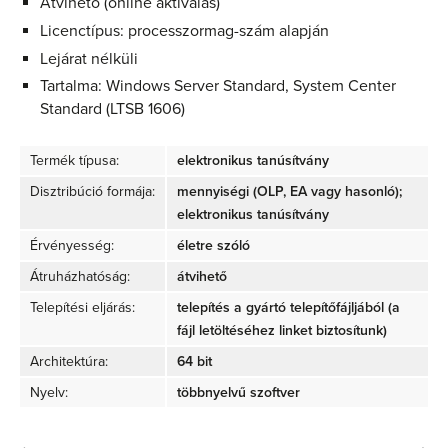
Átvihető (online aktiválás)
Licenctípus: processzormag-szám alapján
Lejárat nélküli
Tartalma: Windows Server Standard, System Center
Standard (LTSB 1606)
Termék típusa:
elektronikus tanúsítvány
Disztribúció formája:
mennyiségi (OLP, EA vagy hasonló);
elektronikus tanúsítvány
Érvényesség:
életre szóló
Átruházhatóság:
átvihető
Telepítési eljárás:
telepítés a gyártó telepítőfájljából (a
fájl letöltéséhez linket biztosítunk)
Architektúra:
64 bit
Nyelv:
többnyelvű szoftver